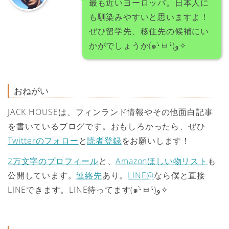
最も近いヨーロッパ。日本人に
も馴染みやすいと思いますよ！
ぜひ留学先、移住先の候補にい
かがでしょうか(๑•̀ㅂ•́)و✧
おねがい
JACK HOUSEは、フィンランド情報やその他面白記事
を書いているブログです。おもしろかったら、ぜひ
Twitterのフォロー
と
読者登録
をお願いします！
2万文字のプロフィール
と、
Amazonほしい物リスト
も
公開しています。
連絡先
あり。
LINE@
なら僕と直接
LINEできます。LINE待ってます(๑•̀ㅂ•́)و✧