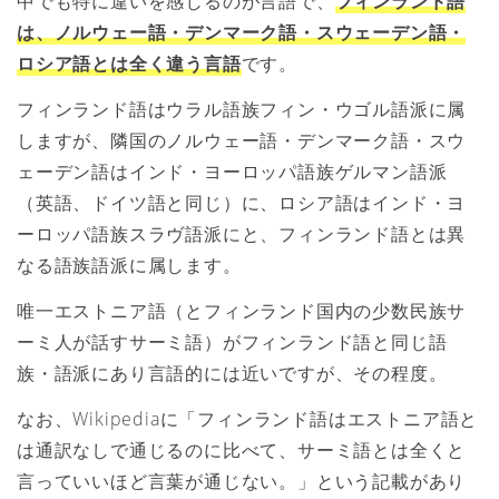
中でも特に違いを感じるのが言語で、
フィンランド語
は、ノルウェー語・デンマーク語・スウェーデン語・
ロシア語とは全く違う言語
です。
フィンランド語はウラル語族フィン・ウゴル語派に属
しますが、隣国のノルウェー語・デンマーク語・スウ
ェーデン語はインド・ヨーロッパ語族ゲルマン語派
（英語、ドイツ語と同じ）に、ロシア語はインド・ヨ
ーロッパ語族スラヴ語派にと、フィンランド語とは異
なる語族語派に属します。
唯一エストニア語（とフィンランド国内の少数民族サ
ーミ人が話すサーミ語）がフィンランド語と同じ語
族・語派にあり言語的には近いですが、その程度。
なお、Wikipediaに「フィンランド語はエストニア語と
は通訳なしで通じるのに比べて、サーミ語とは全くと
言っていいほど言葉が通じない。」という記載があり