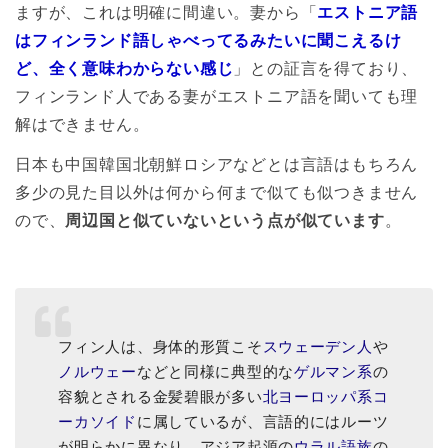
ますが、これは明確に間違い。妻から「
エストニア語
はフィンランド語しゃべってるみたいに聞こえるけ
ど、全く意味わからない感じ
」との証言を得ており、
フィンランド人である妻がエストニア語を聞いても理
解はできません。
日本も中国韓国北朝鮮ロシアなどとは言語はもちろん
多少の見た目以外は何から何まで似ても似つきません
ので、
周辺国と似ていないという点が似ています
。
フィン人は、身体的形質こそ
スウェーデン人
や
ノルウェー
などと同様に典型的な
ゲルマン系
の
容貌とされる金髪碧眼が多い
北ヨーロッパ系
コ
ーカソイド
に属しているが、言語的にはルーツ
が明らかに異なり、アジア起源の
ウラル語族
の