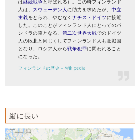
は
継続戦争
と呼ばれる）。この時フィンランド
人は、
スウェーデン人
に助力を求めたが、
中立
主義
をとられ、やむなく
ナチス・ドイツ
に接近
した。このことがフィンランド人にとってのパ
ンドラの箱となる。
第二次世界大戦
でのドイツ
人の敗北と同じくしてフィンランド人も敗戦国
となり、ロシア人から
戦争犯罪
に問われること
になった。
フィンランドの歴史 – Wikipedia
縦に長い