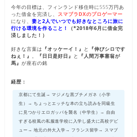
今年の目標は、フィンランド移住時に555万円あ
った借金を完済し、
スマブラDXのプロゲーマー
になり、
妻と2人でいつでも好きなところに旅に
行ける環境を作ること！
（*2018年6月に借金完
済しました！）
好きな言葉は
『オッケーイ！』
と
『伸びシロです
ねぇ！』
。
『日日是好日』
と
『人間万事塞翁が
馬』
が座右の銘
経歴：
京都にて生誕→ マジメな黒ブチメガネ（小学
生）→ ちょっとエッチな本の立ち読みを同級生
に見つかりエロガッパを襲名（中学生）→ 自由
すぎる校風の私服進学校に入学し盛大に高校デビ
ュー→ 地元の外大入学→ フランス留学→ スマブ