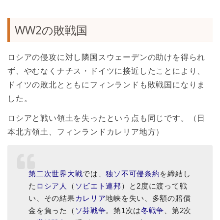
WW2の敗戦国
ロシアの侵攻に対し隣国スウェーデンの助けを得られ
ず、やむなくナチス・ドイツに接近したことにより、
ドイツの敗北とともにフィンランドも敗戦国になりま
した。
ロシアと戦い領土を失ったという点も同じです。（日
本北方領土、フィンランドカレリア地方）
第二次世界大戦
では、
独ソ不可侵条約
を締結し
た
ロシア人
（
ソビエト連邦
）と2度に渡って戦
い、その結果
カレリア
地峡を失い、多額の賠償
金を負った（
ソ芬戦争
。第1次は
冬戦争
、第2次