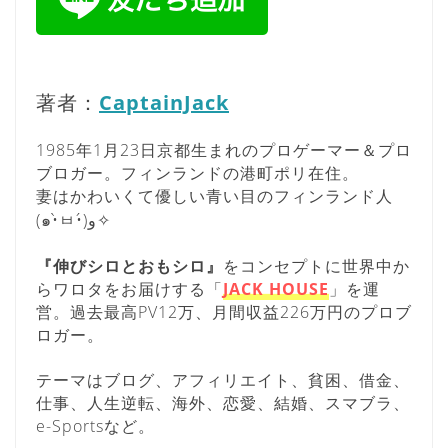
著者：
CaptainJack
1985年1月23日京都生まれのプロゲーマー＆プロ
ブロガー。フィンランドの港町ポリ在住。
妻はかわいくて優しい青い目のフィンランド人
(๑•̀ㅂ•́)و✧
『伸びシロとおもシロ』
をコンセプトに世界中か
らワロタをお届けする「
JACK HOUSE
」を運
営。過去最高PV12万、月間収益226万円のプロブ
ロガー。
テーマはブログ、アフィリエイト、貧困、借金、
仕事、人生逆転、海外、恋愛、結婚、スマブラ、
e-Sportsなど。