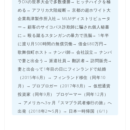
ラDXの世界大会で多数優勝→ ヒッチハイクを極
める→ アフリカ大陸縦断→ 京都の超ホワイト大
企業島津製作所入社→ MLMディストリビュータ
ー→ 顧客のサイコパス詐欺師に騙され個人秘書
に→ 殴る蹴るスタンガンの暴力で洗脳→ 1年半
に渡り月500時間の無償労働→ 借金680万円→
歌舞伎町ホスト→ ナンパ師→ 会社設立→ ナンパ
で妻と出会う→ 派遣社員→ 翻訳者→ 訪問販売→
妻と出会って1年目の日にフィンランドで結婚
（2015年6月）→ フィンランド移住（同年10
月）→ プロブロガー（2017年8月）→ 仮想通貨
投資家（同年9月） プロゲーマー（同年12月）
→ アメリカへ3ヶ月『スマブラ武者修行の旅』へ
出発（2018年2〜5月）→ 日本一時帰国（6/1）