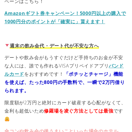
ペーンはこちら！
Amazonギフト券キャンペーン！5000円以上の購入で
1000円分のポイントが「確実に」貰えます！
週末の飲み会代・デート代が不安な方へ
デートや飲み会がもうすぐだけど手持ちのお金が不安
な人には、誰でも作れるVISAプリペイドアプリ
バンド
ルカード
をおすすめです！
「ポチッとチャージ」機能
を使えば、たった800円の手数料で、一瞬で2万円借り
られます。
限度額が2万円と絶対にカード破産する心配がなくて、
金利も超低いため
修羅場を凌ぐ方法としては最強
です
合コンや飲み会の後うまいこといった場合のホテル