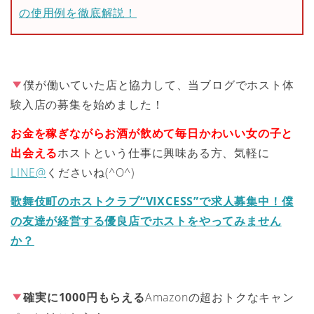
の使用例を徹底解説！
僕が働いていた店と協力して、当ブログでホスト体
験入店の募集を始めました！
お金を稼ぎながらお酒が飲めて毎日かわいい女の子と
出会える
ホストという仕事に興味ある方、気軽に
LINE@
くださいね(^O^)
歌舞伎町のホストクラブ“VIXCESS”で求人募集中！僕
の友達が経営する優良店でホストをやってみません
か？
確実に1000円もらえる
Amazonの超おトクなキャン