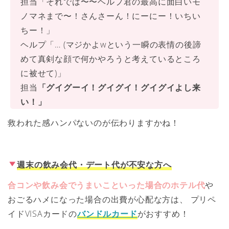
担当「それでは〜〜ヘルプ君の最高に面白いモ
ノマネまで〜！さんさーん！にーにー！いちい
ちー！」
ヘルプ「… (マジかよwという一瞬の表情の後諦
めて真剣な顔で何かやろうと考えているところ
に被せて)」
担当
「グイグーイ！グイグイ！グイグイよし来
い！」
救われた感ハンパないのが伝わりますかね！
週末の飲み会代・デート代が不安な方へ
合コンや飲み会でうまいこといった場合のホテル代
や
おごるハメになった場合の出費が心配な方は、 プリペ
イドVISAカードの
バンドルカード
がおすすめ！