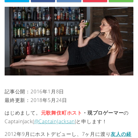
記事公開：2016年1月8日
最終更新：2018年5月24日
はじめまして。
元歌舞伎町ホスト
・現プロゲーマー
の
CaptainJack(
@CaptainJacksan
)と申します！
2012年9月にホストデビューし、7ヶ月に渡り
友人の経