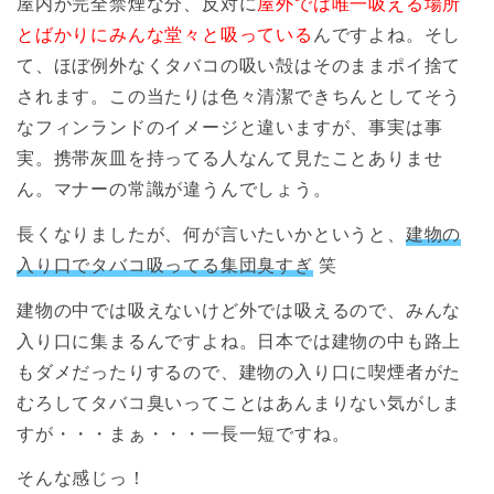
屋内が完全禁煙な分、反対に
屋外では唯一吸える場所
とばかりにみんな堂々と吸っている
んですよね。そし
て、ほぼ例外なくタバコの吸い殻はそのままポイ捨て
されます。この当たりは色々清潔できちんとしてそう
なフィンランドのイメージと違いますが、事実は事
実。携帯灰皿を持ってる人なんて見たことありませ
ん。マナーの常識が違うんでしょう。
長くなりましたが、何が言いたいかというと、
建物の
入り口でタバコ吸ってる集団臭すぎ
笑
建物の中では吸えないけど外では吸えるので、みんな
入り口に集まるんですよね。日本では建物の中も路上
もダメだったりするので、建物の入り口に喫煙者がた
むろしてタバコ臭いってことはあんまりない気がしま
すが・・・まぁ・・・一長一短ですね。
そんな感じっ！