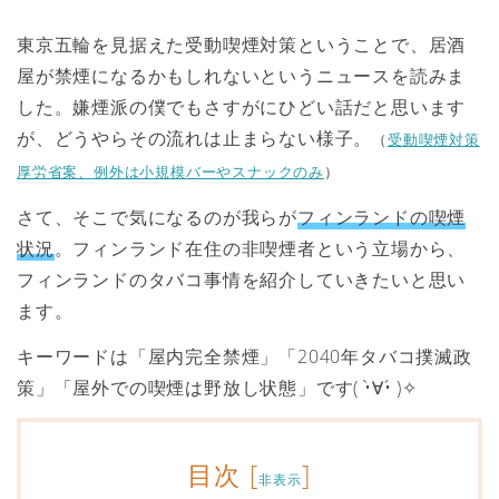
東京五輪を見据えた受動喫煙対策ということで、居酒
屋が禁煙になるかもしれないというニュースを読みま
した。嫌煙派の僕でもさすがにひどい話だと思います
が、どうやらその流れは止まらない様子。
（
受動喫煙対策
厚労省案、例外は小規模バーやスナックのみ
）
さて、そこで気になるのが我らが
フィンランドの喫煙
状況
。フィンランド在住の非喫煙者という立場から、
フィンランドのタバコ事情を紹介していきたいと思い
ます。
キーワードは「屋内完全禁煙」「2040年タバコ撲滅政
策」「屋外での喫煙は野放し状態」です( •̀∀•́ )✧
目次
[
]
非表示