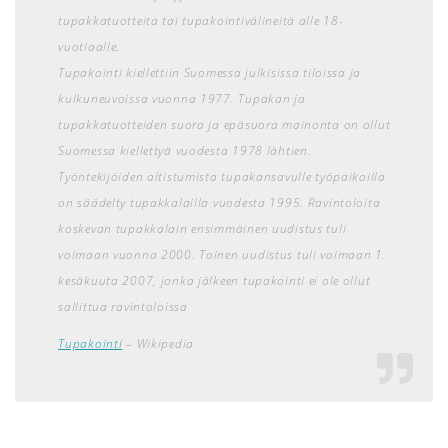
tupakkatuotteita tai tupakointivälineitä alle 18-
vuotiaalle.
Tupakointi kiellettiin Suomessa julkisissa tiloissa ja
kulkuneuvoissa vuonna 1977. Tupakan ja
tupakkatuotteiden suora ja epäsuora mainonta on ollut
Suomessa kiellettyä vuodesta 1978 lähtien.
Työntekijöiden altistumista tupakansavulle työpaikoilla
on säädelty tupakkalailla vuodesta 1995. Ravintoloita
koskevan tupakkalain ensimmäinen uudistus tuli
voimaan vuonna 2000. Toinen uudistus tuli voimaan 1.
kesäkuuta 2007, jonka jälkeen tupakointi ei ole ollut
sallittua ravintoloissa
Tupakointi
– Wikipedia