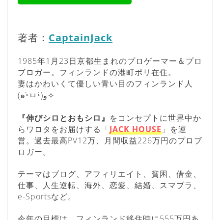
著者：
CaptainJack
1985年1月23日京都生まれのプロゲーマー＆プロ
ブロガー。フィンランドの港町ポリ在住。
妻はかわいくて優しい青い目のフィンランド人
(๑•̀ㅂ•́)و✧
『伸びシロとおもシロ』
をコンセプトに世界中か
らワロタをお届けする「
JACK HOUSE
」を運
営。過去最高PV12万、月間収益226万円のプロブ
ロガー。
テーマはブログ、アフィリエイト、貧困、借金、
仕事、人生逆転、海外、恋愛、結婚、スマブラ、
e-Sportsなど。
今年の目標は、フィンランド移住時に555万円あ