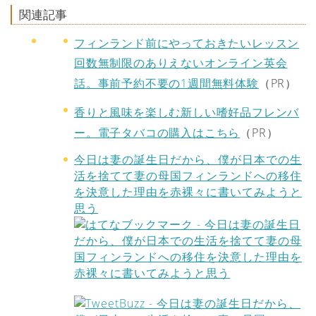
関連記事
フィンランド前にやっておきたいレッスン
回数無制限のありえないオンライン英会
話。事前予約不要の1週間無料体験
（PR）
香りと風味を楽しむ新しい嗜好品フレンバ
ー。電子タバコの購入はこちら
（PR）
今日は妻の誕生日だから、僕が日本での生
活を捨てて妻の母国フィンランドへの移住
を決意した理由を赤裸々に書いてみようと
思う