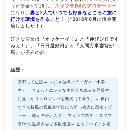
った借金を完済し、
スマブラDXのプロゲーマー
になり、
妻と2人でいつでも好きなところに旅に
行ける環境を作ること！
（*2018年6月に借金完
済しました！）
好きな言葉は
『オッケーイ！』
と
『伸びシロです
ねぇ！』
。
『日日是好日』
と
『人間万事塞翁が
馬』
が座右の銘
経歴：
京都にて生誕→ マジメな黒ブチメガネ（小学
生）→ ちょっとエッチな本の立ち読みを同級生
に見つかりエロガッパを襲名（中学生）→ 自由
すぎる校風の私服進学校に入学し盛大に高校デビ
ュー→ 地元の外大入学→ フランス留学→ スマブ
ラDXの世界大会で多数優勝→ ヒッチハイクを極