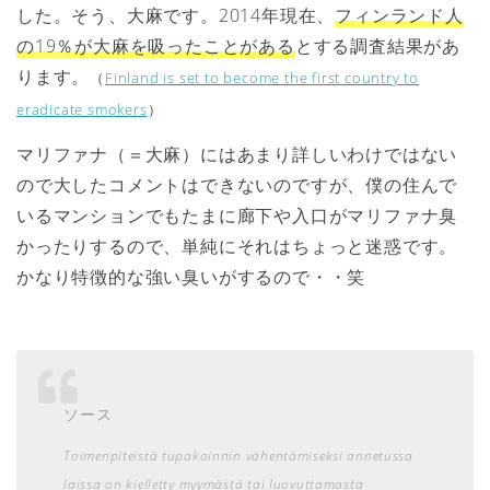
した。そう、大麻です。2014年現在、
フィンランド人
の19％が大麻を吸ったことがある
とする調査結果があ
ります。
（
Finland is set to become the first country to
eradicate smokers
）
マリファナ（＝大麻）にはあまり詳しいわけではない
ので大したコメントはできないのですが、僕の住んで
いるマンションでもたまに廊下や入口がマリファナ臭
かったりするので、単純にそれはちょっと迷惑です。
かなり特徴的な強い臭いがするので・・笑
ソース
Toimenpiteistä tupakoinnin vähentämiseksi annetussa
laissa on kielletty myymästä tai luovuttamasta