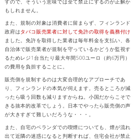
すので、そういう意味では全て禁止にするのが正解か
もしれません。
また、規制の対象は消費者に留まらず、フィンランド
政府は
タバコ販売業者に対して免許の取得を義務付け
ました。免許を取得した業者は毎年料金を支払い、各
自治体で販売業者が規制を守っているかどうか監視す
るためレジ1台当たり最大年間500ユーロ（約6万円）
の費用を負担することに。
販売側を規制するのは大変合理的なアプローチであ
り、フィンランドの本気が伺えます。売るところが減
ったら吸う回数も減りますからね。小国だからこそで
きる抜本的改革でしょう。日本でやったら販売側の声
が大きすぎて難しいだろうな・・・。
また、自宅のベランダでの喫煙についても、煙が流れ
出て近隣の迷惑になると判断すれば、住宅会社が禁止