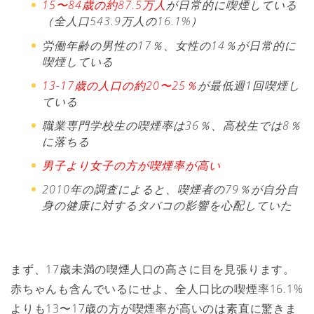
15〜84歳の約87.5万人
が日常的に喫煙している
（全人口543.9万人の16.1%）
労働年齢の男性の17％、女性の14％が日常的に
喫煙している
13-17歳の人口の約20〜25％
が最低週1回喫煙し
ている
職業専門学校生の喫煙率は36％、高校生では8％
に落ちる
男子より女子の方が喫煙率が高い
2010年の調査によると、喫煙者の79％が自分自
身の健康に対するタバコの影響を心配していた
まず、17歳未満の喫煙人口の高さに目を見張ります。
赤ちゃんも含んでいるにせよ、全人口比の喫煙率16.1%
よりも13〜17歳の方が喫煙率が高いのは素直に驚きま