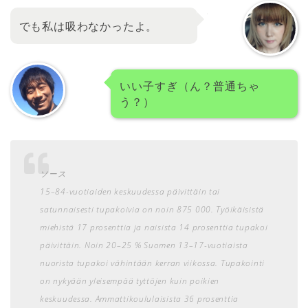
でも私は吸わなかったよ。
いい子すぎ（ん？普通ちゃ
う？）
ソース
15–84-vuotiaiden keskuudessa päivittäin tai
satunnaisesti tupakoivia on noin 875 000. Työikäisistä
miehistä 17 prosenttia ja naisista 14 prosenttia tupakoi
päivittäin. Noin 20–25 % Suomen 13–17-vuotiaista
nuorista tupakoi vähintään kerran viikossa. Tupakointi
on nykyään yleisempää tyttöjen kuin poikien
keskuudessa. Ammattikoululaisista 36 prosenttia