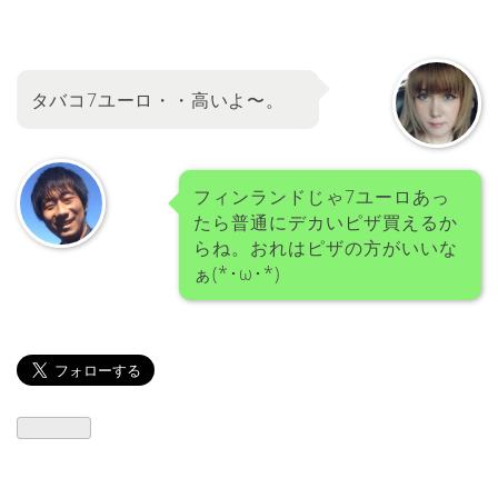
タバコ7ユーロ・・高いよ〜。
フィンランドじゃ7ユーロあっ
たら普通にデカいピザ買えるか
らね。おれはピザの方がいいな
ぁ(*･ω･*)