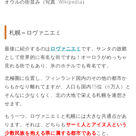
オウルの街並み（写真: Wikipedia）
札幌＝ロヴァニエミ
最後に紹介するのは
ロヴァニエミ
です。サンタの故郷
として世界的に有名な街ですね！オーロラがめっちゃ
見れる街でもあり、氷のホテルでも有名です。
北極圏に位置し、フィンランド国内のその他の都市か
らもかなり離れてますが、人口も国内15位（6万人）と
そんなに少なくなく、北の大地で栄える札幌を連想さ
せます。
もう一つ、ロヴァニエミと札幌には大きな共通点があ
ります。それは、どちらも
サーミ人とアイヌ人という
少数民族を抱える県に属する都市である
こと。