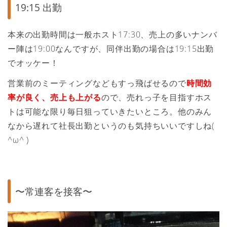
19:15 出勤
本来の出勤時間は一般ホスト17:30、売上の多いナンバ
ー陣は19:00なんですが、同伴出勤の場合は19:15出勤
でオッケー！
営業前のミーティングなどもすっ飛ばせるので
時間効
率が良く、売上も上がる
ので、売れっ子を目指すホス
トは可能な限り毎日狙っていきたいところ。他のみん
なから遅れて社長出勤というのも気持ちいいですしね(
^ω^ )
〜常連客を接客〜