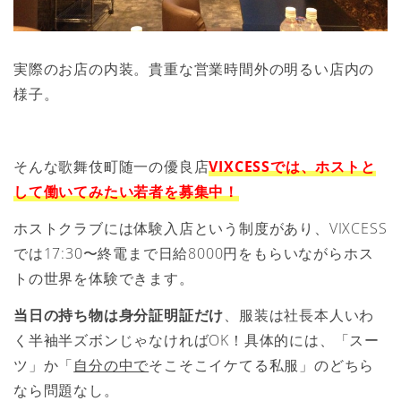
実際のお店の内装。貴重な営業時間外の明るい店内の
様子。
そんな歌舞伎町随一の優良店
VIXCESSでは、ホストと
して働いてみたい若者を募集中！
ホストクラブには体験入店という制度があり、VIXCESS
では17:30〜終電まで日給8000円をもらいながらホス
トの世界を体験できます。
当日の持ち物は身分証明証だけ
、服装は社長本人いわ
く半袖半ズボンじゃなければOK！具体的には、「スー
ツ」か「
自分の中で
そこそこイケてる私服」のどちら
なら問題なし。