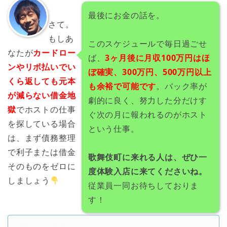
最後にお金の話を。
さて。
もしあ
このスケジュールで毎日過ごせ
なたが
カードロー
ば、
3ヶ月後に月収100万円はほ
ンやリボ払いでい
ぼ確実、300万円、500万円以上
くら返しても元本
も余裕で可能です
。バック率が
が減らない借金地
劇的に良く、努力した分だけす
獄
でホストの仕事
ぐ次の月に報われるのがホスト
を探している場合
という仕事。
は、まず債務整理
で利子または借金
歌舞伎町に来れる人は、ぜひ一
そのものをゼロに
度体験入店に来てくださいね。
しましょう
従業員一同お待ちしておりま
す！