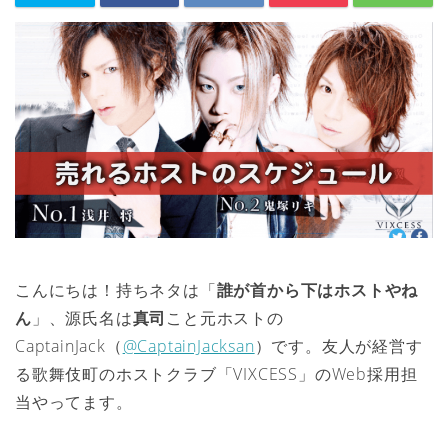
こんにちは！持ちネタは「
誰が首から下はホストやね
ん
」、源氏名は
真司
こと元ホストの
CaptainJack（
@CaptainJacksan
）です。友人が経営す
る歌舞伎町のホストクラブ「VIXCESS」のWeb採用担
当やってます。