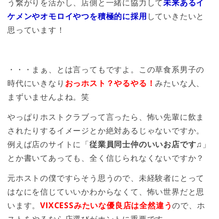
う繋がりを活かし、店側と一緒に協力して
未来あるイ
ケメンやオモロイやつを積極的に採用
していきたいと
思っています！
・・・まぁ、とは言ってもですよ。この草食系男子の
時代にいきなり
おっホスト？やるやる！
みたいな人、
まずいませんよね。笑
やっぱりホストクラブって言ったら、怖い先輩に飲ま
されたりするイメージとか絶対あるじゃないですか。
例えば店のサイトに「
従業員同士仲のいいお店です♫
」
とか書いてあっても、全く信じられなくないですか？
元ホストの僕ですらそう思うので、未経験者にとって
はなにを信じていいかわからなくて、怖い世界だと思
います。
VIXCESSみたいな優良店は全然違う
ので、ホ
ストをやるなら店選びがホントに重要です。