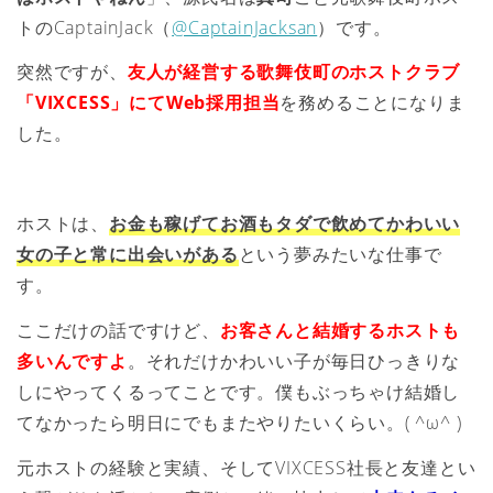
トのCaptainJack（
@CaptainJacksan
）です。
突然ですが、
友人が経営する歌舞伎町のホストクラブ
「VIXCESS」にてWeb採用担当
を務めることになりま
した。
ホストは、
お金も稼げてお酒もタダで飲めてかわいい
女の子と常に出会いがある
という夢みたいな仕事で
す。
ここだけの話ですけど、
お客さんと結婚するホストも
多いんですよ
。それだけかわいい子が毎日ひっきりな
しにやってくるってことです。僕もぶっちゃけ結婚し
てなかったら明日にでもまたやりたいくらい。( ^ω^ )
元ホストの経験と実績、そしてVIXCESS社長と友達とい