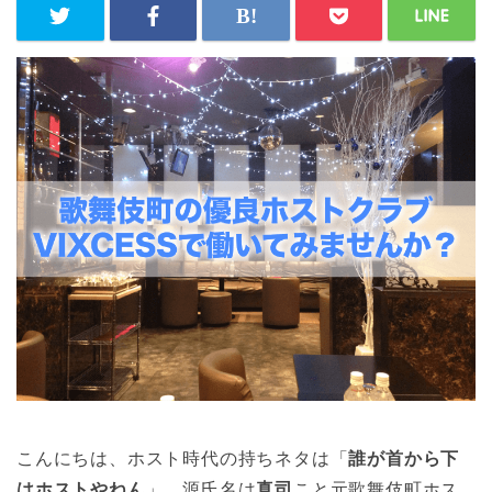
こんにちは、ホスト時代の持ちネタは「
誰が首から下
はホストやねん
」、源氏名は
真司
こと元歌舞伎町ホス