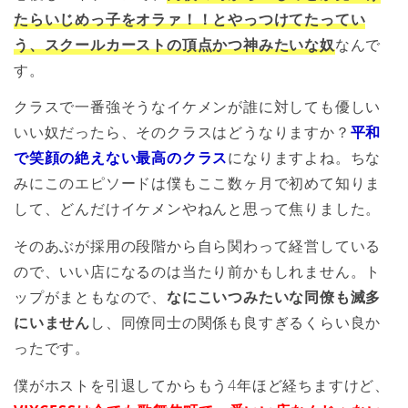
たらいじめっ子をオラァ！！とやっつけてたってい
う、スクールカーストの頂点かつ神みたいな奴
なんで
す。
クラスで一番強そうなイケメンが誰に対しても優しい
いい奴だったら、そのクラスはどうなりますか？
平和
で笑顔の絶えない最高のクラス
になりますよね。ちな
みにこのエピソードは僕もここ数ヶ月で初めて知りま
して、どんだけイケメンやねんと思って焦りました。
そのあぶが採用の段階から自ら関わって経営している
ので、いい店になるのは当たり前かもしれません。ト
ップがまともなので、
なにこいつみたいな同僚も滅多
にいません
し、同僚同士の関係も良すぎるくらい良か
ったです。
僕がホストを引退してからもう4年ほど経ちますけど、