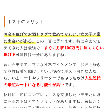
ホストのメリット
お金も稼げてお酒もタダで飲めてかわいい女の子と常
に出会いがある。
この一言に尽きます。特に今までモ
テてきた人は最強で、
すぐに月収100万円に届くくらい
稼げる
可能性は十分にありますね。
昔からモテて、マメな性格でイケメンで、お酒も好き
で歌舞伎町で働けるという極めてホスト向きな人な
ら、
いまニートやフリーターでもぶっちゃけ
人生逆転
の最短ルートになる可能性が高い
です
。
反対に、逆にコンプレックスを克服したいモテたい系
にもホストはとてもメリットがありますね。毎日たく
さんかわいい子が遊びに来るので、仕事として毎日接