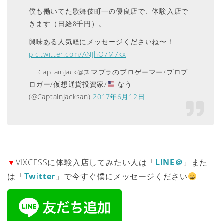
僕も働いてた歌舞伎町一の優良店で、体験入店で
きます（日給8千円）。
興味ある人気軽にメッセージくださいね〜！
pic.twitter.com/ANJhO7M7kx
— CaptainJack@スマブラのプロゲーマー/プロブ
ロガー/仮想通貨投資家/
なう
(@CaptainJacksan)
2017年6月12日
▼
VIXCESSに体験入店してみたい人は「
LINE＠
」また
は「
Twitter
」で今すぐ僕にメッセージください