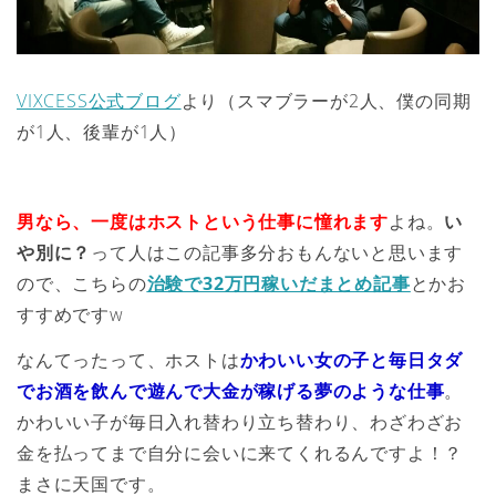
VIXCESS公式ブログ
より（スマブラーが2人、僕の同期
が1人、後輩が1人）
男なら、一度はホストという仕事に憧れます
よね。
い
や別に？
って人はこの記事多分おもんないと思います
ので、こちらの
治験で32万円稼いだまとめ記事
とかお
すすめですw
なんてったって、ホストは
かわいい女の子と毎日タダ
でお酒を飲んで遊んで大金が稼げる夢のような仕事
。
かわいい子が毎日入れ替わり立ち替わり、わざわざお
金を払ってまで自分に会いに来てくれるんですよ！？
まさに天国です。