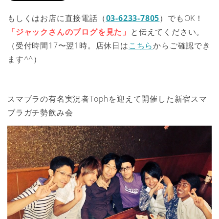
もしくはお店に直接電話（
03-6233-7805
）でもOK！
「ジャックさんのブログを見た」
と伝えてください。
（受付時間17〜翌1時。店休日は
こちら
からご確認でき
ます^^）
スマブラの有名実況者Tophを迎えて開催した新宿スマ
ブラガチ勢飲み会