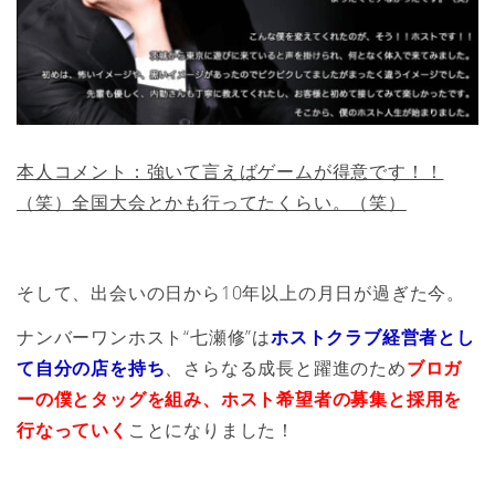
本人コメント：強いて言えばゲームが得意です！！
（笑）全国大会とかも行ってたくらい。（笑）
そして、出会いの日から10年以上の月日が過ぎた今。
ナンバーワンホスト“七瀬修”は
ホストクラブ経営者とし
て自分の店を持ち
、さらなる成長と躍進のため
ブロガ
ーの僕とタッグを組み、ホスト希望者の募集と採用を
行なっていく
ことになりました！