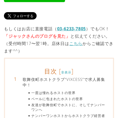
もしくはお店に直接電話（
03-6233-7805
）でもOK！
「ジャックさんのブログを見た」
と伝えてください。
（受付時間17〜翌1時。店休日は
こちら
からご確認でき
ます^^）
目次
[
]
非表示
歌舞伎町ホストクラブ“VIXCESS”で求人募集
中！
一度は憧れるホストの世界
ベールに包まれたホストの世界
友達が歌舞伎町でホストに、そしてナンバー
ワンへ
ナンバーワンホストからホストクラブ経営者