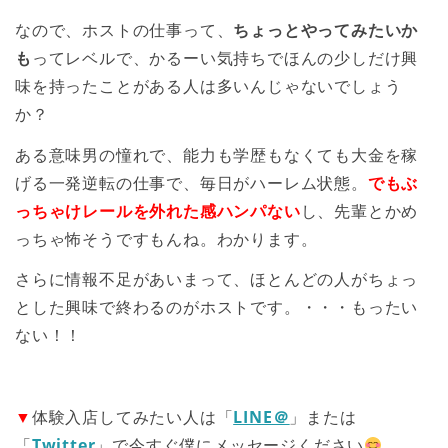
なので、ホストの仕事って、
ちょっとやってみたいか
も
ってレベルで、かるーい気持ちでほんの少しだけ興
味を持ったことがある人は多いんじゃないでしょう
か？
ある意味男の憧れで、能力も学歴もなくても大金を稼
げる一発逆転の仕事で、毎日がハーレム状態。
でもぶ
っちゃけレールを外れた感ハンパない
し、先輩とかめ
っちゃ怖そうですもんね。わかります。
さらに情報不足があいまって、ほとんどの人がちょっ
とした興味で終わるのがホストです。・・・もったい
ない！！
▼
体験入店してみたい人は「
LINE＠
」または
「
Twitter
」で今すぐ僕にメッセージください