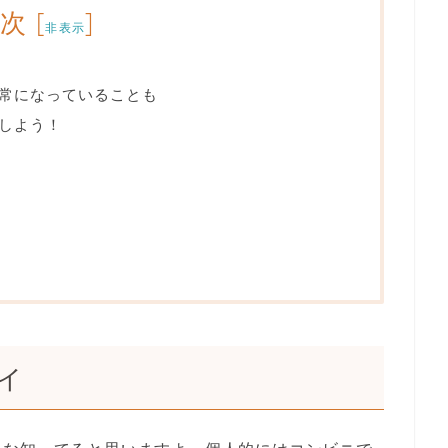
目次
[
]
非表示
常になっていることも
しよう！
イ