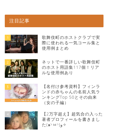
注目記事
歌舞伎町のホストクラブで実
1
際に使われる一気コール集と
使用例まとめ
ネットで一番詳しい歌舞伎町
2
のホスト用語集117個！リア
ルな使用例あり
【名付け参考資料】フィンラ
3
ンドの赤ちゃんの名前人気ラ
ンキングTop 50とその由来
（女の子編）
【2万字超え】超気合の入った
4
著者プロフィールを書きまし
た(๑•̀ㅂ•́)و✧