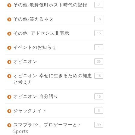
その他-歌舞伎町ホスト時代の記録
7
その他-笑えるネタ
18
その他−アドセンス非表示
15
イベントのお知らせ
1
オピニオン
35
オピニオン-幸せに生きるための知恵
16
と考え方
オピニオン-自分語り
15
ジャックナイト
3
スマブラDX、プロゲーマーとe-
39
Sports