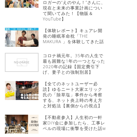
ロガーの“えのやん！”さんに、
現在と未来の事業計画につい
て聞いてみた！【物販＆
YouTube】
【体験レポート】キュアレ開
発の睡眠革命枕「THE
MAKURA 」を体験してきた話
コロナ禍元年。35年の人生で
最も困難な1年の一つとなった
2020年の記録【固定費引下
げ、妻子との強制別居】
【全てのネットユーザー必
読】ゆるニート大家エリック
氏の「除草塩」事件から考察
する、ネット炎上時の考え方
と対処法【裏側からの視点】
【不動産参入】人生初の一軒
家DIY会に参加したら、工事レ
ベルの現場に衝撃を受けた話w