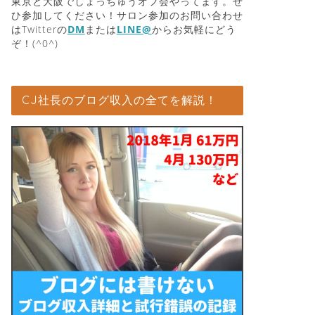
東京と大阪でしょっちゅうオフ会やってます。ぜ
ひ参加してください！サロン参加のお問い合わせ
はTwitterの
DM
または
LINE@
からお気軽にどう
ぞ！(^0^)
CJ社長のブログ収入の全てを解説！