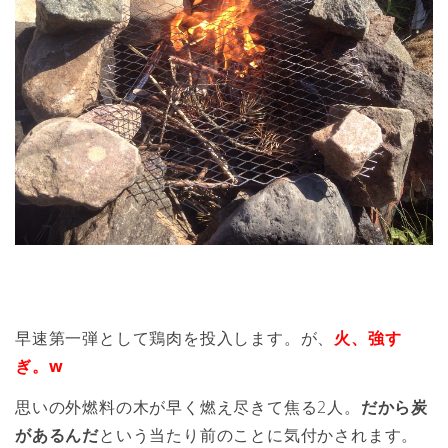
早速第一弾として鶏肉を投入します。が、
火、強す
ぎ。w
思いの外燃料の木が早く燃え尽きて焦る2人。
だから炭
があるんだ
という当たり前のことに気付かされます。