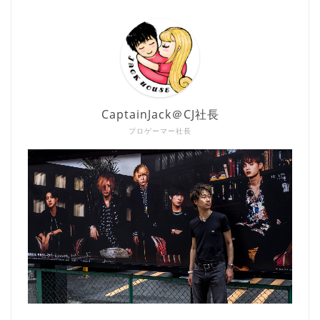
CaptainJack＠CJ社長
プロゲーマー社長