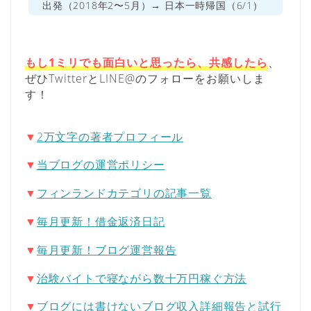
出発（2018年2〜5月）→ 日本一時帰国（6/1）
もし1ミリでも面白いと思ったら、共感したら
、
ぜひTwitterとLINE@のフォローをお願いしま
す！
▼
2万文字の著者プロフィール
▼
当ブログの運営ポリシー
▼
フィンランドカテゴリの記事一覧
▼
毎月更新！借金返済日記
▼
毎月更新！ブログ運営報告
▼
治験バイトで寝ながら数十万円稼ぐ方法
▼
ブログには書けないブログ収入詳細報告と試行