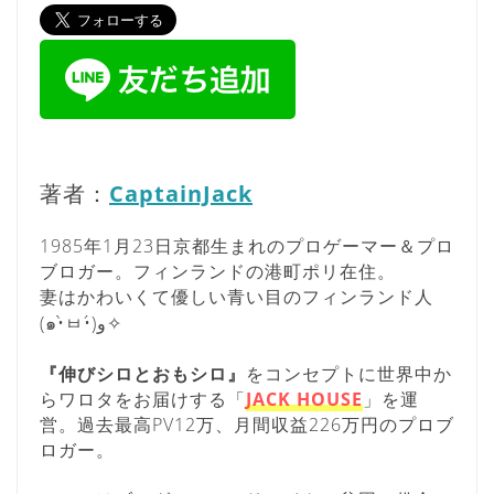
著者：
CaptainJack
1985年1月23日京都生まれのプロゲーマー＆プロ
ブロガー。フィンランドの港町ポリ在住。
妻はかわいくて優しい青い目のフィンランド人
(๑•̀ㅂ•́)و✧
『伸びシロとおもシロ』
をコンセプトに世界中か
らワロタをお届けする「
JACK HOUSE
」を運
営。過去最高PV12万、月間収益226万円のプロブ
ロガー。