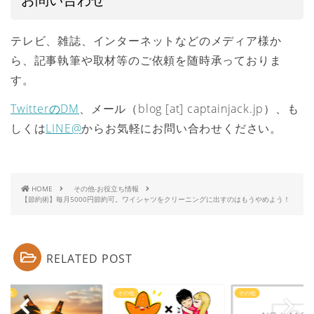
テレビ、雑誌、インターネットなどのメディア様か
ら、記事執筆や取材等のご依頼を随時承っておりま
す。
TwitterのDM
、メール（blog [at] captainjack.jp）、も
しくは
LINE@
からお気軽にお問い合わせください。
HOME
その他-お役立ち情報
【節約術】毎月5000円節約可。ワイシャツをクリーニングに出すのはもうやめよう！
RELATED POST
他
その他
その他