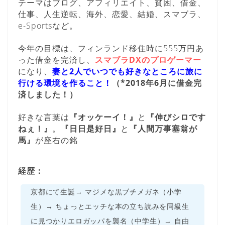
テーマはブログ、アフィリエイト、貧困、借金、
仕事、人生逆転、海外、恋愛、結婚、スマブラ、
e-Sportsなど。
今年の目標は、フィンランド移住時に555万円あ
った借金を完済し、
スマブラDXのプロゲーマー
になり、
妻と2人でいつでも好きなところに旅に
行ける環境を作ること！
（*2018年6月に借金完
済しました！）
好きな言葉は
『オッケーイ！』
と
『伸びシロです
ねぇ！』
。
『日日是好日』
と
『人間万事塞翁が
馬』
が座右の銘
経歴：
京都にて生誕→ マジメな黒ブチメガネ（小学
生）→ ちょっとエッチな本の立ち読みを同級生
に見つかりエロガッパを襲名（中学生）→ 自由