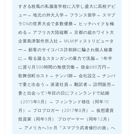
すぎる校風の私服進学校に入学し盛大に高校デビ
ュー→ 地元の外大入学→ フランス留学→ スマブ
ラDXの世界大会で多数優勝→ ヒッチハイクを極
める→ アフリカ大陸縦断→ 京都の超ホワイト大
企業島津製作所入社→ MLMディストリビュータ
ー→ 顧客のサイコパス詐欺師に騙され個人秘書
に→ 殴る蹴るスタンガンの暴力で洗脳→ 1年半
に渡り月500時間の無償労働→ 借金680万円→
歌舞伎町ホスト→ ナンパ師→ 会社設立→ ナンパ
で妻と出会う→ 派遣社員→ 翻訳者→ 訪問販売→
妻と出会って1年目の日にフィンランドで結婚
（2015年6月）→ フィンランド移住（同年10
月）→ プロブロガー（2017年8月）→ 仮想通貨
投資家（同年9月） プロゲーマー（同年12月）
→ アメリカへ3ヶ月『スマブラ武者修行の旅』へ