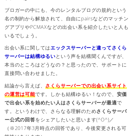
ブロガーの中にも、今のレンタルブログの規約という
名の制約から解放されて、自由にpairsなどのマッチン
グアプリやPCMAXなどの出会い系を紹介したいと人も
いるでしょう。
出会い系に関しては
エックスサーバーと違ってさくら
サーバーは結構ゆるい
という声を結構聞くんですが、
本当のところはどうなの？と思ったので、サポートに
直接問い合わせました。
結論から言えば、
さくらサーバーでの出会い系サイト
の運営は可能
です。しかも結構ゆるい！なので、
安価
で出会い系を始めたい人はさくらサーバーが最適
で
す。というわけで、さらなる理解のため
さくらサーバ
ー公式の回答
をシェアしたいと思います(^O^)／
（※2017年3月時点の回答であり、今後変更される可