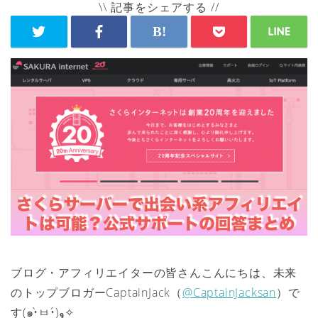
\\ 記事をシェアする //
ブログ・アフィリエイターの皆さんこんにちは、未来
のトップブロガーCaptainJack（
@CaptainJacksan
）で
す(๑•̀ㅂ•́)و✧