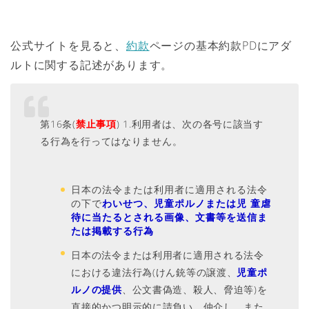
公式サイトを見ると、
約款
ページの基本約款PDにアダ
ルトに関する記述があります。
第16条(
禁止事項
) 1.利用者は、次の各号に該当す
る行為を行ってはなりません。
日本の法令または利用者に適用される法令
の下で
わいせつ、児童ポルノまたは児 童虐
待に当たるとされる画像、文書等を送信ま
たは掲載する行為
日本の法令または利用者に適用される法令
における違法行為(けん銃等の譲渡、
児童ポ
ルノの提供
、公文書偽造、殺人、脅迫等)を
直接的かつ明示的に請負い、仲介し、また