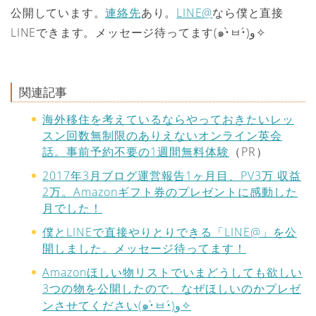
公開しています。
連絡先
あり。
LINE@
なら僕と直接
LINEできます。メッセージ待ってます(๑•̀ㅂ•́)و✧
関連記事
海外移住を考えているならやっておきたいレッ
スン回数無制限のありえないオンライン英会
話。事前予約不要の1週間無料体験
（PR）
2017年3月ブログ運営報告1ヶ月目、PV3万 収益
2万。Amazonギフト券のプレゼントに感動した
月でした！
僕とLINEで直接やりとりできる「LINE@」を公
開しました。メッセージ待ってます！
Amazonほしい物リストでいまどうしても欲しい
3つの物を公開したので、なぜほしいのかプレゼ
ンさせてください(๑•̀ㅂ•́)و✧