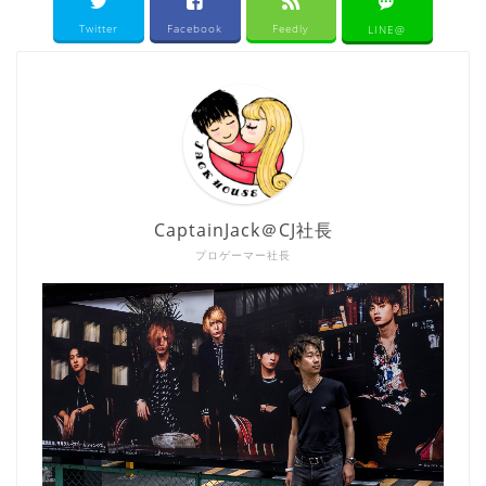
Twitter
Facebook
Feedly
LINE@
CaptainJack＠CJ社長
プロゲーマー社長