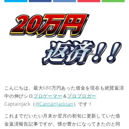
こんにちは、最大680万円あった借金を現在も絶賛返済
中の伸びシロ
プロゲーマー
＆
プロブロガー
CaptainJack（
@CaptainJacksan
）です！
これまでだいたい月末か翌月の初旬に更新していた借
金返済報告記事ですが、懐が豊かになってきたのと同