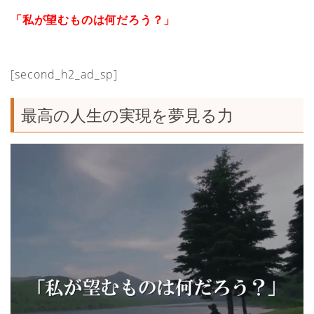
「私が望むものは何だろう？」
[second_h2_ad_sp]
最高の人生の実現を夢見る力