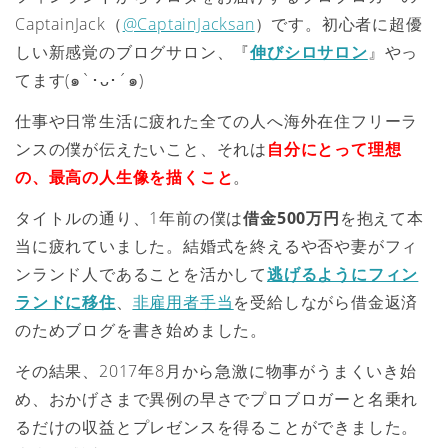
CaptainJack（
@CaptainJacksan
）です。初心者に超優
しい新感覚のブログサロン、『
伸びシロサロン
』やっ
てます‪(๑`･ᴗ･´๑)‬
仕事や日常生活に疲れた全ての人へ海外在住フリーラ
ンスの僕が伝えたいこと、それは
自分にとって理想
の、最高の人生像を描くこと
。
タイトルの通り、1年前の僕は
借金500万円
を抱えて本
当に疲れていました。結婚式を終えるや否や妻がフィ
ンランド人であることを活かして
逃げるようにフィン
ランドに移住
、
非雇用者手当
を受給しながら借金返済
のためブログを書き始めました。
その結果、2017年8月から急激に物事がうまくいき始
め、おかげさまで異例の早さでプロブロガーと名乗れ
るだけの収益とプレゼンスを得ることができました。