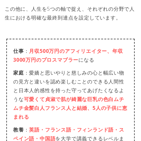
この他に、人生を5つの軸で捉え、それぞれの分野で人
生における明確な最終到達点を設定しています。
仕事
：
月収500万円のアフィリエイター、年収
3000万円のプロスマブラー
になる
家庭
：愛嬌と思いやりと慈しみの心と幅広い物
の見方と違いを認め楽しむことのできる人間性
と日本人的感性を持った守ってあげたくなるよ
うな
可愛くて貞淑で肌が綺麗な巨乳の色白ムチ
ムチ金髪白人フランス人と結婚、5人の子供に恵
まれる
教養
：
英語・フランス語・フィンランド語・ス
ペイン語・中国語
を大学で講義できるレベルま