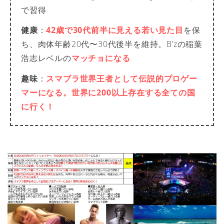
で習得
健康
：
42歳で30代前半に見える若い見た目
を保
ち、肉体年齢20代〜30代後半を維持。B’zの稲葉
浩志レベルの
マッチョになる
趣味
：
スマブラ世界王者として伝説的プロゲー
マーになる。世界に200以上存在する全ての国
に行く！