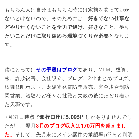
もちろん人は自分はもちろん時には家族を養っていか
ないとけないので、そのためには、
好きでない仕事な
どやりたくないことを全力で避け、好きなこと、やり
たいことだけに取り組める環境づくりが必要
となりま
す。
僕にとっては
その手段はブログ
であり、MLM、投資、
株、詐欺被害、会社設立、ブログ、2chまとめブログ、
歌舞伎町ホスト、太陽光発電訪問販売、完全歩合制訪
問営業、治験など様々な挑戦と失敗の後にたどり着い
た天職です。
7月31日時点で
銀行口座に5,095円
しかありませんでし
たが、、翌月
8月のブログ収入は170万円を超えまし
た。
そして、先月末にメイン案件の承認率が2％と判明