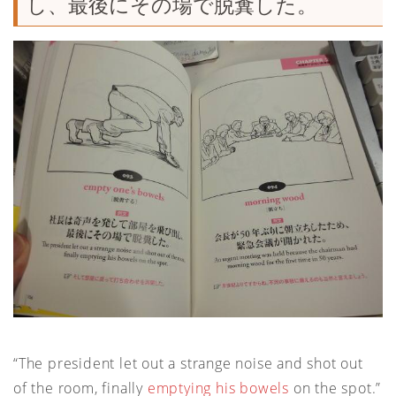
し、最後にその場で脱糞した。
“The president let out a strange noise and shot out
of the room, finally
emptying his bowels
on the spot.”