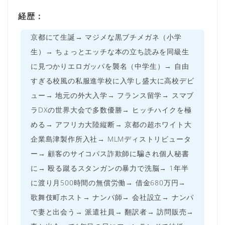
経歴：
京都にて生誕→ マジメな黒ブチメガネ（小学
生）→ ちょっとエッチな本の立ち読みを同級生
に見つかりエロガッパを襲名（中学生）→ 自由
すぎる校風の私服進学校に入学し盛大に高校デビ
ュー→ 地元の外大入学→ フランス留学→ スマブ
ラDXの世界大会で多数優勝→ ヒッチハイクを極
める→ アフリカ大陸縦断→ 京都の超ホワイト大
企業島津製作所入社→ MLMディストリビュータ
ー→ 顧客のサイコパス詐欺師に騙され個人秘書
に→ 殴る蹴るスタンガンの暴力で洗脳→ 1年半
に渡り月500時間の無償労働→ 借金680万円→
歌舞伎町ホスト→ ナンパ師→ 会社設立→ ナンパ
で妻と出会う→ 派遣社員→ 翻訳者→ 訪問販売→