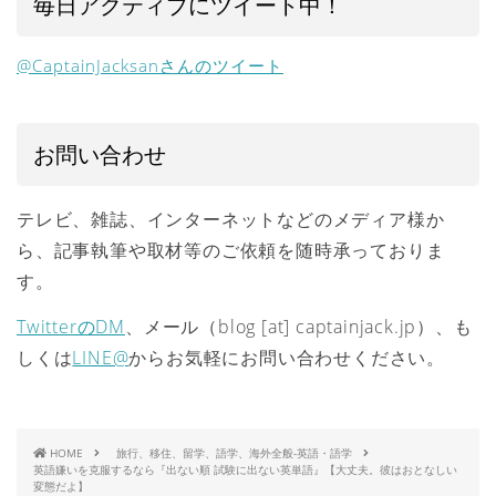
毎日アクティブにツイート中！
@CaptainJacksanさんのツイート
お問い合わせ
テレビ、雑誌、インターネットなどのメディア様か
ら、記事執筆や取材等のご依頼を随時承っておりま
す。
TwitterのDM
、メール（blog [at] captainjack.jp）、も
しくは
LINE@
からお気軽にお問い合わせください。
HOME
旅行、移住、留学、語学、海外全般-英語・語学
英語嫌いを克服するなら『出ない順 試験に出ない英単語』【大丈夫。彼はおとなしい
変態だよ】