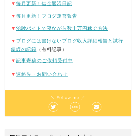
▼
毎月更新！借金返済日記
▼
毎月更新！ブログ運営報告
▼
治験バイトで寝ながら数十万円稼ぐ方法
▼
ブログには書けないブログ収入詳細報告と試行
錯誤の記録
（有料記事）
▼
記事寄稿のご依頼受付中
▼
連絡先・お問い合わせ
＼ Follow me ／