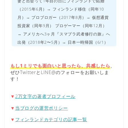
妻と出会って1年目の日にフィンランドで結婚
（2015年6月）→ フィンランド移住（同年10
月）→ プロブロガー（2017年8月）→ 仮想通貨
投資家（同年9月） プロゲーマー（同年12月）
→ アメリカへ3ヶ月『スマブラ武者修行の旅』へ
出発（2018年2〜5月）→ 日本一時帰国（6/1）
もし1ミリでも面白いと思ったら、共感したら
、
ぜひTwitterとLINE@のフォローをお願いしま
す！
▼
2万文字の著者プロフィール
▼
当ブログの運営ポリシー
▼
フィンランドカテゴリの記事一覧