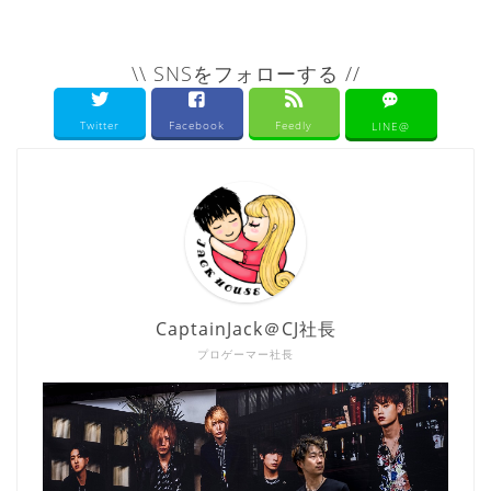
\\ SNSをフォローする //
Twitter
Facebook
Feedly
LINE@
CaptainJack＠CJ社長
プロゲーマー社長