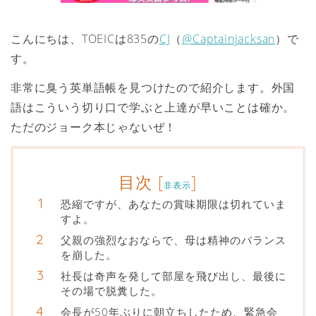
こんにちは、TOEICは835の
CJ
（
@Captainjacksan
）で
す。
非常に臭う英単語帳を見つけたので紹介します。外国
語はこういう切り口で学ぶと上達が早いことは確か。
ただのジョーク本じゃないぜ！
目次
[
]
非表示
恐縮ですが、あなたの賞味期限は切れていま
すよ。
父親の強烈なおならで、母は精神のバランス
を崩した。
社長は奇声を発して部屋を飛び出し、最後に
その場で脱糞した。
会長が50年ぶりに朝立ちしたため、緊急会