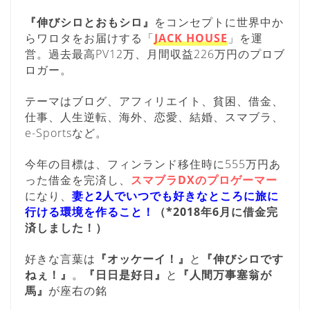
『伸びシロとおもシロ』
をコンセプトに世界中か
らワロタをお届けする「
JACK HOUSE
」を運
営。過去最高PV12万、月間収益226万円のプロブ
ロガー。
テーマはブログ、アフィリエイト、貧困、借金、
仕事、人生逆転、海外、恋愛、結婚、スマブラ、
e-Sportsなど。
今年の目標は、フィンランド移住時に555万円あ
った借金を完済し、
スマブラDXのプロゲーマー
になり、
妻と2人でいつでも好きなところに旅に
行ける環境を作ること！
（*2018年6月に借金完
済しました！）
好きな言葉は
『オッケーイ！』
と
『伸びシロです
ねぇ！』
。
『日日是好日』
と
『人間万事塞翁が
馬』
が座右の銘