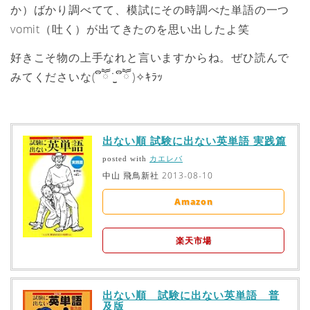
か）ばかり調べてて、模試にその時調べた単語の一つ
vomit（吐く）が出てきたのを思い出したよ笑
好きこそ物の上手なれと言いますからね。ぜひ読んで
みてくださいな( ຶཽ ˙̫̮ ຶཽ )✧ｷﾗｯ
出ない順 試験に出ない英単語 実践篇
カエレバ
posted with
中山 飛鳥新社 2013-08-10
Amazon
楽天市場
出ない順 試験に出ない英単語 普
及版