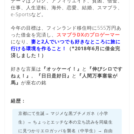
テーマはブログ、アフィリエイト、貧困、借金、
仕事、人生逆転、海外、恋愛、結婚、スマブラ、
e-Sportsなど。
今年の目標は、フィンランド移住時に555万円あ
った借金を完済し、
スマブラDXのプロゲーマー
になり、
妻と2人でいつでも好きなところに旅に
行ける環境を作ること！
（*2018年6月に借金完
済しました！）
好きな言葉は
『オッケーイ！』
と
『伸びシロです
ねぇ！』
。
『日日是好日』
と
『人間万事塞翁が
馬』
が座右の銘
経歴：
京都にて生誕→ マジメな黒ブチメガネ（小学
生）→ ちょっとエッチな本の立ち読みを同級生
に見つかりエロガッパを襲名（中学生）→ 自由