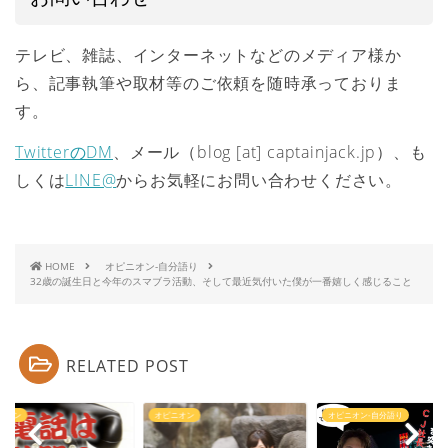
テレビ、雑誌、インターネットなどのメディア様か
ら、記事執筆や取材等のご依頼を随時承っておりま
す。
TwitterのDM
、メール（blog [at] captainjack.jp）、も
しくは
LINE@
からお気軽にお問い合わせください。
HOME
オピニオン-自分語り
32歳の誕生日と今年のスマブラ活動、そして最近気付いた僕が一番嬉しく感じること
RELATED POST
ニオン
オピニオン
オピニオン-自分語り