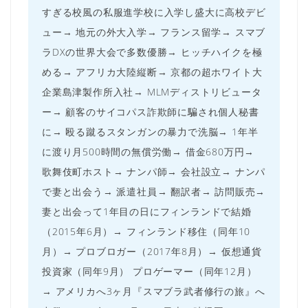
すぎる校風の私服進学校に入学し盛大に高校デビ
ュー→ 地元の外大入学→ フランス留学→ スマブ
ラDXの世界大会で多数優勝→ ヒッチハイクを極
める→ アフリカ大陸縦断→ 京都の超ホワイト大
企業島津製作所入社→ MLMディストリビュータ
ー→ 顧客のサイコパス詐欺師に騙され個人秘書
に→ 殴る蹴るスタンガンの暴力で洗脳→ 1年半
に渡り月500時間の無償労働→ 借金680万円→
歌舞伎町ホスト→ ナンパ師→ 会社設立→ ナンパ
で妻と出会う→ 派遣社員→ 翻訳者→ 訪問販売→
妻と出会って1年目の日にフィンランドで結婚
（2015年6月）→ フィンランド移住（同年10
月）→ プロブロガー（2017年8月）→ 仮想通貨
投資家（同年9月） プロゲーマー（同年12月）
→ アメリカへ3ヶ月『スマブラ武者修行の旅』へ