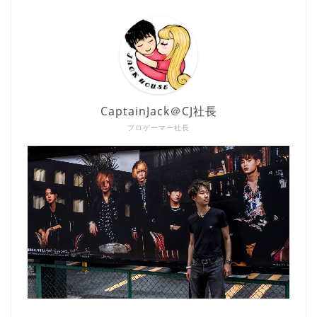
CaptainJack＠CJ社長
プロゲーマー社長