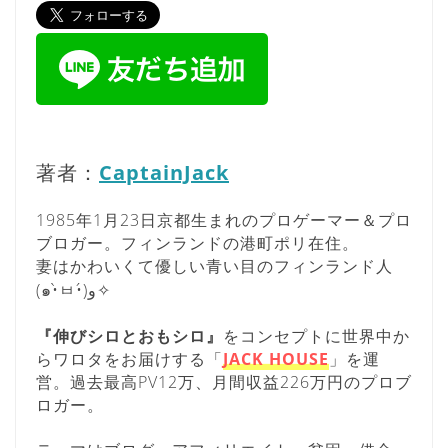
著者：
CaptainJack
1985年1月23日京都生まれのプロゲーマー＆プロ
ブロガー。フィンランドの港町ポリ在住。
妻はかわいくて優しい青い目のフィンランド人
(๑•̀ㅂ•́)و✧
『伸びシロとおもシロ』
をコンセプトに世界中か
らワロタをお届けする「
JACK HOUSE
」を運
営。過去最高PV12万、月間収益226万円のプロブ
ロガー。