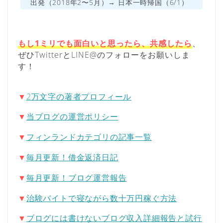
出発（2018年2〜5月）→ 日本一時帰国（6/1）
もし1ミリでも面白いと思ったら、共感したら
、
ぜひTwitterとLINE@のフォローをお願いしま
す！
▼
2万文字の著者プロフィール
▼
当ブログの運営ポリシー
▼
フィンランドカテゴリの記事一覧
▼
毎月更新！借金返済日記
▼
毎月更新！ブログ運営報告
▼
治験バイトで寝ながら数十万円稼ぐ方法
▼
ブログには書けないブログ収入詳細報告と試行