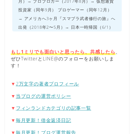
月）→ プロブロガー（2017年8月）→ 仮想通貨
投資家（同年9月） プロゲーマー（同年12月）
→ アメリカへ3ヶ月『スマブラ武者修行の旅』へ
出発（2018年2〜5月）→ 日本一時帰国（6/1）
もし1ミリでも面白いと思ったら、共感したら
、
ぜひTwitterとLINE@のフォローをお願いしま
す！
▼
2万文字の著者プロフィール
▼
当ブログの運営ポリシー
▼
フィンランドカテゴリの記事一覧
▼
毎月更新！借金返済日記
▼
毎月更新！ブログ運営報告