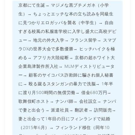
京都にて生誕→ マジメな黒ブチメガネ（小学
生）→ ちょっとエッチな本の立ち読みを同級生
に見つかりエロガッパを襲名（中学生）→ 自由
すぎる校風の私服進学校に入学し盛大に高校デビ
ュー→ 地元の外大入学→ フランス留学→ スマブ
ラDXの世界大会で多数優勝→ ヒッチハイクを極
める→ アフリカ大陸縦断→ 京都の超ホワイト大
企業島津製作所入社→ MLMディストリビュータ
ー→ 顧客のサイコパス詐欺師に騙され個人秘書
に→ 殴る蹴るスタンガンの暴力で洗脳→ 1年半
に渡り月500時間の無償労働→ 借金680万円→
歌舞伎町ホスト→ ナンパ師→ 会社設立→ ナンパ
で妻と出会う→ 派遣社員→ 翻訳者→ 訪問販売→
妻と出会って1年目の日にフィンランドで結婚
（2015年6月）→ フィンランド移住（同年10