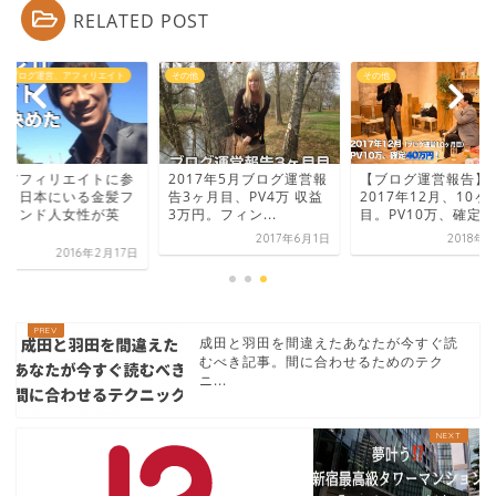
RELATED POST
他-ブログ運営、アフィリエイト
その他
その他
がアフィリエイトに参
2017年5月ブログ運営報
【ブログ運営報告】
！？日本にいる金髪フ
告3ヶ月目、PV4万 収益
2017年12月、10ヶ
ンランド人女性が英
3万円。フィン...
目。PV10万、確定4..
.
2017年6月1日
2018年
2016年2月17日
成田と羽田を間違えたあなたが今すぐ読
むべき記事。間に合わせるためのテク
ニ...