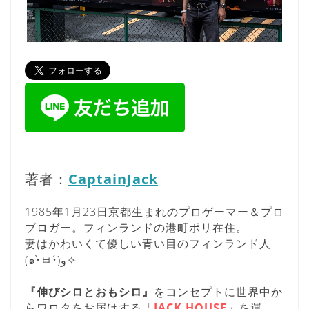
著者：
CaptainJack
1985年1月23日京都生まれのプロゲーマー＆プロ
ブロガー。フィンランドの港町ポリ在住。
妻はかわいくて優しい青い目のフィンランド人
(๑•̀ㅂ•́)و✧
『伸びシロとおもシロ』
をコンセプトに世界中か
らワロタをお届けする「
JACK HOUSE
」を運