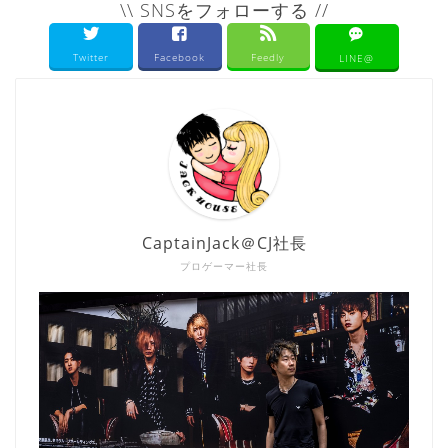
\\ SNSをフォローする //
Twitter
Facebook
Feedly
LINE@
CaptainJack＠CJ社長
プロゲーマー社長