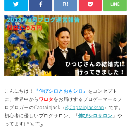
こんにちは！
『伸びシロとおもシロ』
をコンセプト
に、世界中から
ワロタ
をお届けするプロゲーマー＆プ
ロブロガーのCaptainJack（
@CaptainJacksan
）です。
初心者に優しいブログサロン、『
伸びシロサロン
』や
ってます‪( *˙ω˙*)و