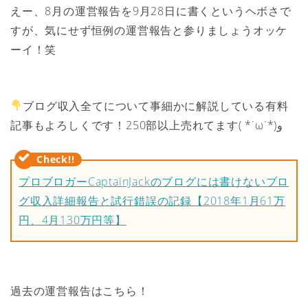
えー、8月の運営報告を9月28日に書くというヘボさで
すが、気にせず恒例の運営報告と参りましょうオッケ
ーイ！笑
ブログ収入全てについて事細かに解説している有料
記事もよろしくです！250部以上売れてます( *˙ω˙*)و
プロブロガーCaptainJackのブログには書けないブロ
グ収入詳細報告と試行錯誤の記録【2018年1月61万
円、4月130万円等】
過去の運営報告はこちら！