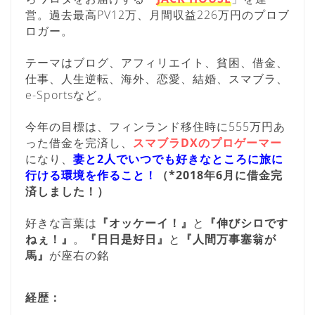
営。過去最高PV12万、月間収益226万円のプロブ
ロガー。
テーマはブログ、アフィリエイト、貧困、借金、
仕事、人生逆転、海外、恋愛、結婚、スマブラ、
e-Sportsなど。
今年の目標は、フィンランド移住時に555万円あ
った借金を完済し、
スマブラDXのプロゲーマー
になり、
妻と2人でいつでも好きなところに旅に
行ける環境を作ること！
（*2018年6月に借金完
済しました！）
好きな言葉は
『オッケーイ！』
と
『伸びシロです
ねぇ！』
。
『日日是好日』
と
『人間万事塞翁が
馬』
が座右の銘
経歴：