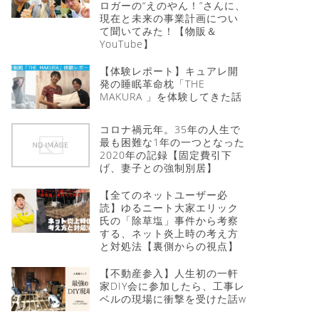
ロガーの“えのやん！”さんに、
現在と未来の事業計画につい
て聞いてみた！【物販＆
YouTube】
【体験レポート】キュアレ開
発の睡眠革命枕「THE
MAKURA 」を体験してきた話
コロナ禍元年。35年の人生で
最も困難な1年の一つとなった
2020年の記録【固定費引下
げ、妻子との強制別居】
【全てのネットユーザー必
読】ゆるニート大家エリック
氏の「除草塩」事件から考察
する、ネット炎上時の考え方
と対処法【裏側からの視点】
【不動産参入】人生初の一軒
家DIY会に参加したら、工事レ
ベルの現場に衝撃を受けた話w