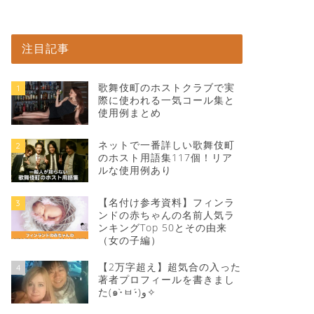
注目記事
歌舞伎町のホストクラブで実
1
際に使われる一気コール集と
使用例まとめ
ネットで一番詳しい歌舞伎町
2
のホスト用語集117個！リア
ルな使用例あり
【名付け参考資料】フィンラ
3
ンドの赤ちゃんの名前人気ラ
ンキングTop 50とその由来
（女の子編）
【2万字超え】超気合の入った
4
著者プロフィールを書きまし
た(๑•̀ㅂ•́)و✧