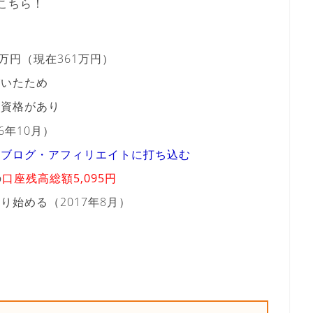
こちら！
0万円
（現在361万円）
がいたため
の資格があり
16年10月）
らブログ・アフィリエイトに打ち込む
の
口座残高総額5,095円
始める（2017年8月）