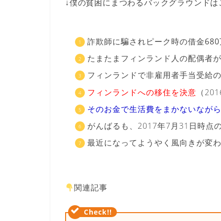
↓僕の貧困にまつわるバックグラウンドは
詐欺師に騙されピーク時の
借金68
たまたまフィンランド人の配偶者
フィンランドで
非雇用者手当受給
フィンランドへの移住を決意
（20
そのお金で生活費をまかないなが
がんばるも、2017年7月31日時点
最近になってようやく風向きが変わり
関連記事