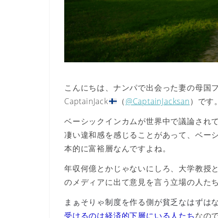
こんにちは、ナンパで出会った妻の母国
CaptainJack
（
@CaptainJacksan
）です
ベーシックインカムが世界中で議論され
凄い違和感を感じることがあって、
ベー
本的に富裕層
なんですよね。
年収何億とかじゃないにしろ、大学教授
のメディアに出て意見を言う立場の人た
まぁそりゃ制度を作る側が貧乏なはずは
受けるのは経済的下層にいる人たち
なの