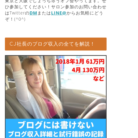
東京と大阪でしょっちゅうオフ会やってます。ぜ
ひ参加してください！サロン参加のお問い合わせ
はTwitterの
DM
または
LINE@
からお気軽にどう
ぞ！(^0^)
CJ社長のブログ収入の全てを解説！