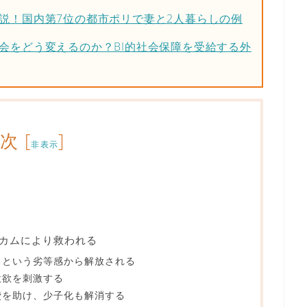
説！国内第7位の都市ポリで妻と2人暮らしの例
会をどう変えるのか？BI的社会保障を受給する外
目次
[
]
非表示
カムにより救われる
るという劣等感から解放される
意欲を刺激する
費を助け、少子化も解消する