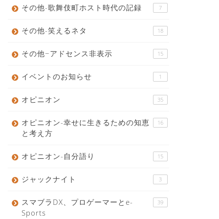
その他-歌舞伎町ホスト時代の記録
7
その他-笑えるネタ
18
その他−アドセンス非表示
15
イベントのお知らせ
1
オピニオン
35
オピニオン-幸せに生きるための知恵
16
と考え方
オピニオン-自分語り
15
ジャックナイト
3
スマブラDX、プロゲーマーとe-
39
Sports