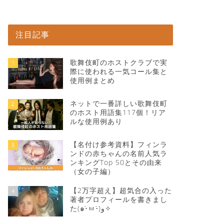
注目記事
歌舞伎町のホストクラブで実
1
際に使われる一気コール集と
使用例まとめ
ネットで一番詳しい歌舞伎町
2
のホスト用語集117個！リア
ルな使用例あり
【名付け参考資料】フィンラ
3
ンドの赤ちゃんの名前人気ラ
ンキングTop 50とその由来
（女の子編）
【2万字超え】超気合の入った
4
著者プロフィールを書きまし
た(๑•̀ㅂ•́)و✧