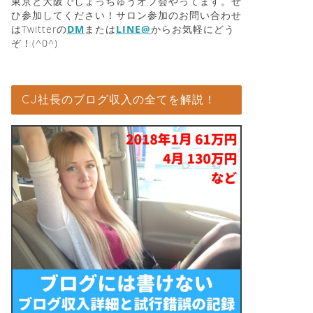
東京と大阪でしょっちゅうオフ会やってます。ぜ
ひ参加してください！サロン参加のお問い合わせ
はTwitterの
DM
または
LINE@
からお気軽にどう
ぞ！(^0^)
CJ社長のブログ収入の全てを解説！