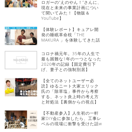
ロガーの“えのやん！”さんに、
現在と未来の事業計画につい
て聞いてみた！【物販＆
YouTube】
【体験レポート】キュアレ開
発の睡眠革命枕「THE
MAKURA 」を体験してきた話
コロナ禍元年。35年の人生で
最も困難な1年の一つとなった
2020年の記録【固定費引下
げ、妻子との強制別居】
【全てのネットユーザー必
読】ゆるニート大家エリック
氏の「除草塩」事件から考察
する、ネット炎上時の考え方
と対処法【裏側からの視点】
【不動産参入】人生初の一軒
家DIY会に参加したら、工事レ
ベルの現場に衝撃を受けた話w