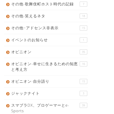
その他-歌舞伎町ホスト時代の記録
7
その他-笑えるネタ
18
その他−アドセンス非表示
15
イベントのお知らせ
1
オピニオン
35
オピニオン-幸せに生きるための知恵
16
と考え方
オピニオン-自分語り
15
ジャックナイト
3
スマブラDX、プロゲーマーとe-
39
Sports