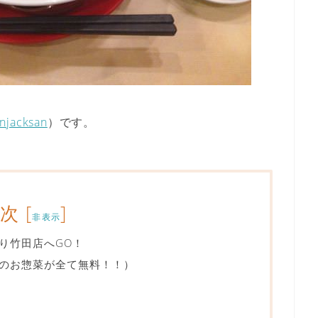
njacksan
）です。
目次
[
]
非表示
り竹田店へGO！
のお惣菜が全て無料！！）