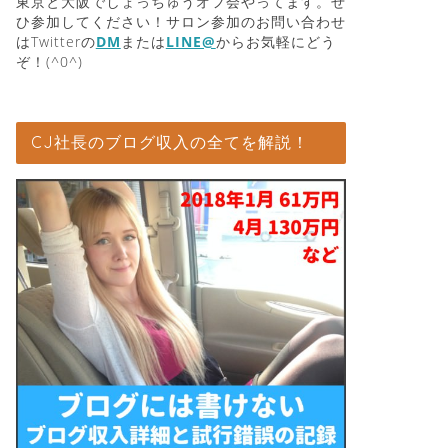
東京と大阪でしょっちゅうオフ会やってます。ぜ
ひ参加してください！サロン参加のお問い合わせ
はTwitterの
DM
または
LINE@
からお気軽にどう
ぞ！(^0^)
CJ社長のブログ収入の全てを解説！