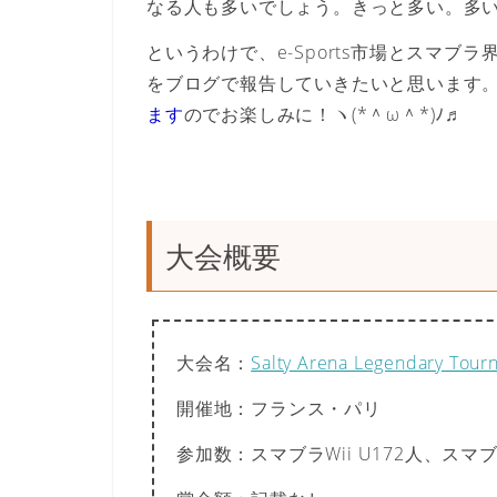
なる人も多いでしょう。きっと多い。多
というわけで、e-Sports市場とスマ
をブログで報告していきたいと思います
ます
のでお楽しみに！ヽ(*＾ω＾*)ﾉ♬
大会概要
大会名
：
Salty Arena Legendary Tour
開催地
：フランス・パリ
参加数
：スマブラWii U172人、スマ