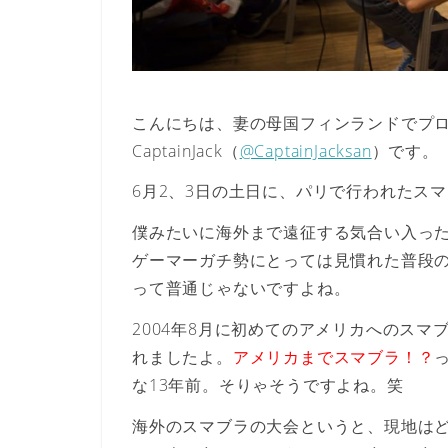
こんにちは、妻の母国フィンランドでプ
CaptainJack（
@CaptainJacksan
）です。
6月2、3日の土日に、パリで行われたスマ
僕みたいに海外まで遠征する気合い入っ
ゲーマーガチ勢にとっては見慣れた普段
って普通じゃない
ですよね。
2004年8月に初めてのアメリカへのス
れましたよ。
アメリカまでスマブラ！？
な13年前。そりゃそうですよね。笑
海外のスマブラの大会というと、現地は