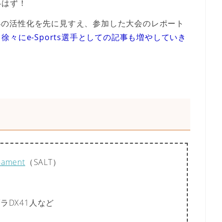
いはず！
ブラ界の活性化を先に見すえ、参加した大会のレポート
。
徐々に
e-Sports選手としての記事も増やしていき
nament
（SALT）
ブラDX41人など