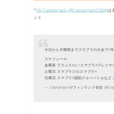
*
FA|CaptainJack (@CaptainJackSSB4)
は
ント
今日から月曜朝までスマブラの大会で9年
スケジュール:
金曜夜 フランスNo.1スマブラ4プレイ
土曜日 スマブラDX&スマブラ4
日曜日 スマブラ4国別クルーバトルなど
— CaptainJack@フィンランド在住 (@Capta