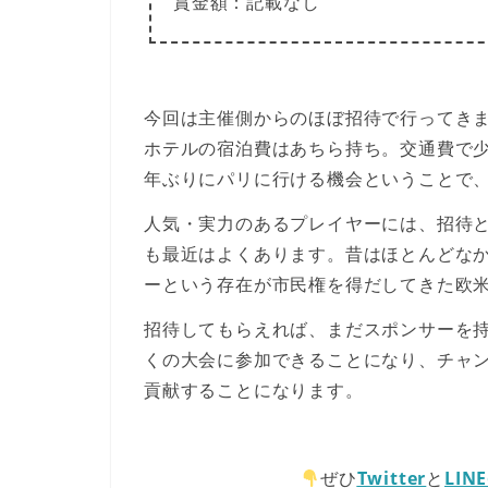
賞金額
：記載なし
今回は主催側からの
ほぼ招待
で行ってきま
ホテルの宿泊費はあちら持ち。交通費で
年ぶりにパリに行ける機会ということで、週末
人気・実力のあるプレイヤーには、招待
も最近はよくあります。昔はほとんどなかっ
ーという存在が市民権を得だしてきた欧
招待してもらえれば、まだスポンサーを
くの大会に参加できることになり、チャ
貢献することになります。
ぜひ
Twitter
と
LIN