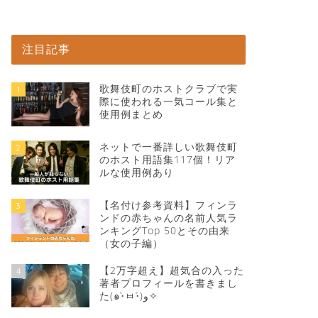
注目記事
歌舞伎町のホストクラブで実
1
際に使われる一気コール集と
使用例まとめ
ネットで一番詳しい歌舞伎町
2
のホスト用語集117個！リア
ルな使用例あり
【名付け参考資料】フィンラ
3
ンドの赤ちゃんの名前人気ラ
ンキングTop 50とその由来
（女の子編）
【2万字超え】超気合の入った
4
著者プロフィールを書きまし
た(๑•̀ㅂ•́)و✧