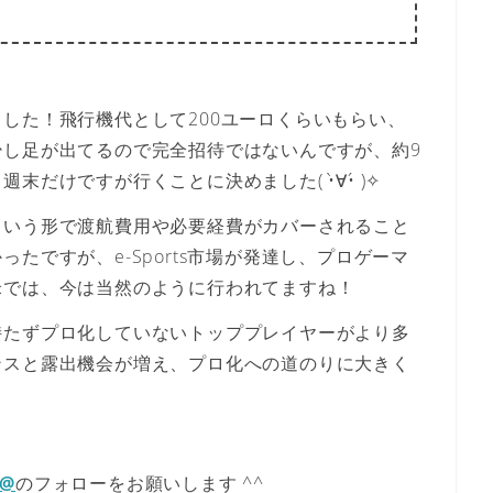
した！飛行機代として200ユーロくらいもらい、
少し足が出てるので完全招待ではないんですが、約9
だけですが行くことに決めました( •̀∀•́ )✧
という形で渡航費用や必要経費がカバーされること
たですが、e-Sports市場が発達し、プロゲーマ
米では、今は当然のように行われてますね！
持たずプロ化していないトッププレイヤーがより多
ンスと露出機会が増え、プロ化への道のりに大きく
E@
のフォローをお願いします ^^