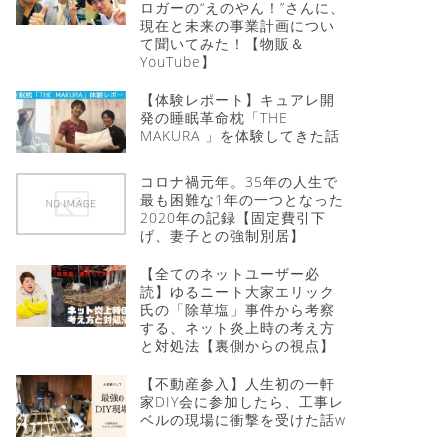
ロガーの“えのやん！”さんに、
現在と未来の事業計画につい
て聞いてみた！【物販＆
YouTube】
【体験レポート】キュアレ開
発の睡眠革命枕「THE
MAKURA 」を体験してきた話
コロナ禍元年。35年の人生で
最も困難な1年の一つとなった
2020年の記録【固定費引下
げ、妻子との強制別居】
【全てのネットユーザー必
読】ゆるニート大家エリック
氏の「除草塩」事件から考察
する、ネット炎上時の考え方
と対処法【裏側からの視点】
【不動産参入】人生初の一軒
家DIY会に参加したら、工事レ
ベルの現場に衝撃を受けた話w