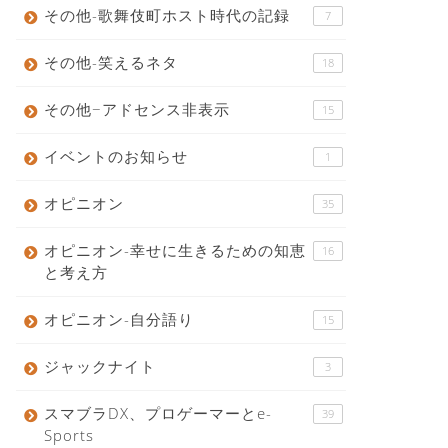
その他-歌舞伎町ホスト時代の記録
7
その他-笑えるネタ
18
その他−アドセンス非表示
15
イベントのお知らせ
1
オピニオン
35
オピニオン-幸せに生きるための知恵
16
と考え方
オピニオン-自分語り
15
ジャックナイト
3
スマブラDX、プロゲーマーとe-
39
Sports