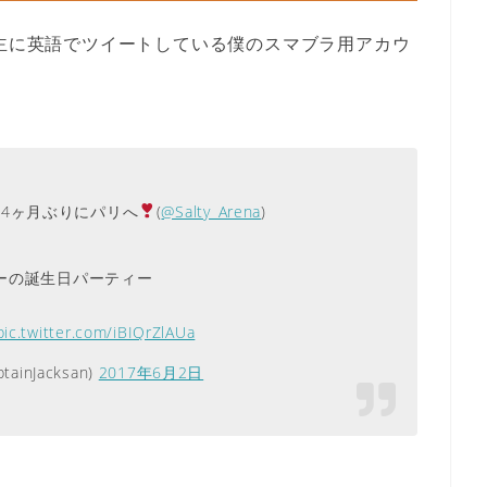
主に英語でツイートしている僕のスマブラ用アカウ
4ヶ月ぶりにパリへ
(
@Salty_Arena
)
ヤーの誕生日パーティー
pic.twitter.com/iBIQrZlAUa
inJacksan)
2017年6月2日