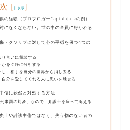
目次
[
]
非表示
経験（プロブロガーCaptainJackの例）
対になくならない。世の中の全員に好かれる
傷・クソリプに対して心の平穏を保つ4つの
、知り合いに相談する
どうかを冷静に分析する
ックし、相手を自分の世界から消し去る
ち、自分を愛してくれる人に思いを馳せる
中傷に毅然と対処する方法
は刑事罰の対象」なので、弁護士を雇って訴える
炎上や誹謗中傷ではなく、失う物のない者の