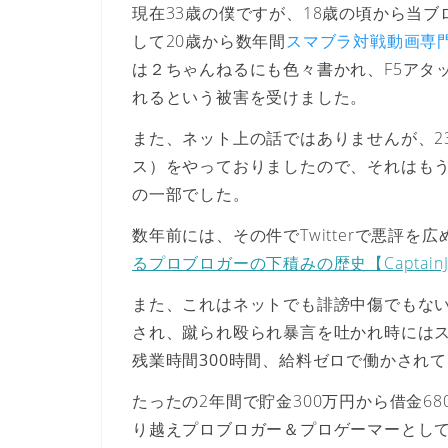
現在33歳の僕ですが、18歳の頃から当
して20歳から数年間
スマブラ対戦動画専門サ
は２ちゃんねるにも色々書かれ、F5アタ
れるという被害を受けました。
また、ネット上の話ではありませんが、2
ス）をやっておりましたので、それはも
の一部でした。
数年前には、その件でTwitterで悪評を
るプロブロガーの下積みの歴史【Captain
また、これはネットでも誹謗中傷でもない
され、
蹴られ殴られ暴言を吐かれ時には
残業時間300時間、給料ゼロで働かされ
たったの2年間で貯金300万円から借金6
り越えプロブロガー＆プロゲーマーとし