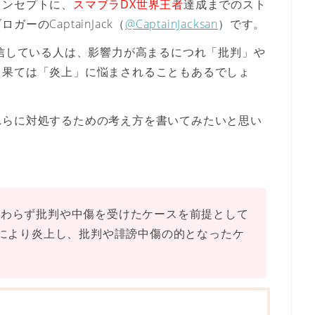
コンセプトに、
スマブラDX世界王者
達成までのスト
のCaptainJack（
@CaptainJacksan
）です。
日々発信している人は、影響力が高まるにつれ
「批判」
や
、果ては
「炎上」
に悩まされることもあるでしょ
れらに対処するための考え方を書いてみたいと思い
わらず批判や中傷を受けたケースを前提として
により炎上し、批判や誹謗中傷の的となったケ