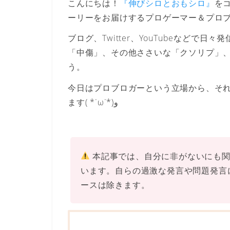
こんにちは！
『伸びシロとおもシロ』
を
ーリーをお届けするプロゲーマー＆プロブロガー
ブログ、Twitter、YouTubeなどで
「中傷」
、その他ささいな
「クソリプ」
う。
今日はプロブロガーという立場から、そ
ます( *˙ω˙*)و
本記事では、自分に非がないにも関
います。自らの過激な発言や問題発言
ースは除きます。