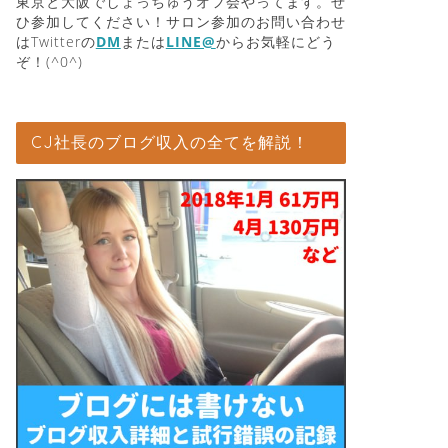
東京と大阪でしょっちゅうオフ会やってます。ぜ
ひ参加してください！サロン参加のお問い合わせ
はTwitterの
DM
または
LINE@
からお気軽にどう
ぞ！(^0^)
CJ社長のブログ収入の全てを解説！