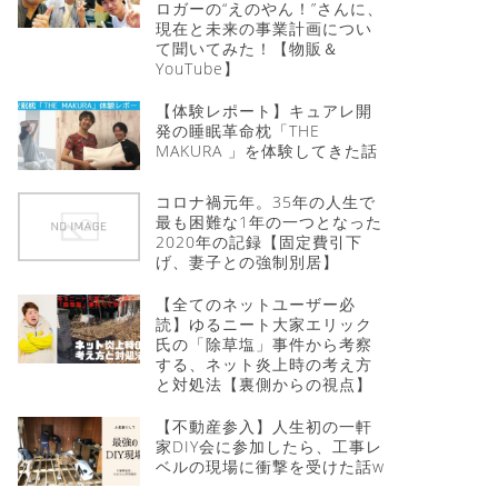
ロガーの“えのやん！”さんに、
現在と未来の事業計画につい
て聞いてみた！【物販＆
YouTube】
【体験レポート】キュアレ開
発の睡眠革命枕「THE
MAKURA 」を体験してきた話
コロナ禍元年。35年の人生で
最も困難な1年の一つとなった
2020年の記録【固定費引下
げ、妻子との強制別居】
【全てのネットユーザー必
読】ゆるニート大家エリック
氏の「除草塩」事件から考察
する、ネット炎上時の考え方
と対処法【裏側からの視点】
【不動産参入】人生初の一軒
家DIY会に参加したら、工事レ
ベルの現場に衝撃を受けた話w