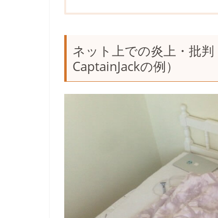
ネット上での炎上・批判
CaptainJackの例）