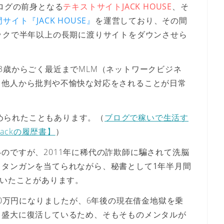
ブログの前身となる
テキストサイトJACK HOUSE
、そ
イト『JACK HOUSE』
を運営しており、その間
ックで半年以上の長期に渡りサイトをダウンさせら
3歳からごく最近までMLM（ネットワークビジネ
う他人から批判や不愉快な対応をされることが日常
広められたこともあります。（
ブログで稼いで生活す
Jackの履歴書】
）
のですが、2011年に稀代の詐欺師に騙されて洗脳
スタンガンを当てられながら、秘書として1年半月間
ていた
ことがあります。
80万円になりましたが、6年後の現在借金地獄を乗
て盛大に復活しているため、そもそものメンタルが