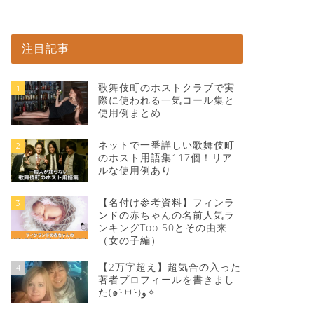
注目記事
歌舞伎町のホストクラブで実
1
際に使われる一気コール集と
使用例まとめ
ネットで一番詳しい歌舞伎町
2
のホスト用語集117個！リア
ルな使用例あり
【名付け参考資料】フィンラ
3
ンドの赤ちゃんの名前人気ラ
ンキングTop 50とその由来
（女の子編）
【2万字超え】超気合の入った
4
著者プロフィールを書きまし
た(๑•̀ㅂ•́)و✧