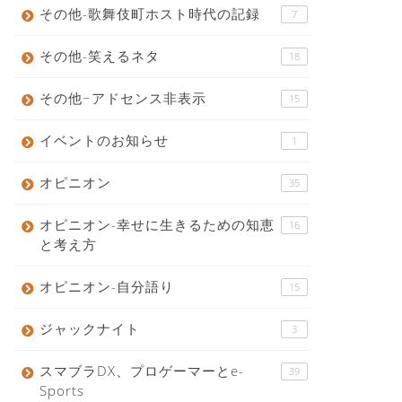
その他-歌舞伎町ホスト時代の記録
7
その他-笑えるネタ
18
その他−アドセンス非表示
15
イベントのお知らせ
1
オピニオン
35
オピニオン-幸せに生きるための知恵
16
と考え方
オピニオン-自分語り
15
ジャックナイト
3
スマブラDX、プロゲーマーとe-
39
Sports