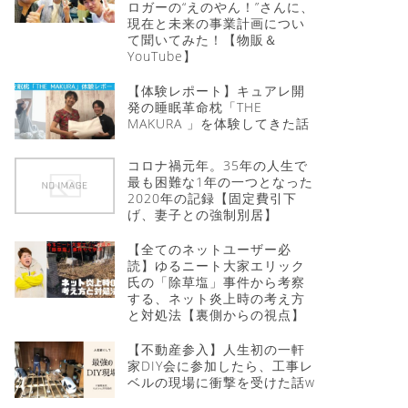
ロガーの“えのやん！”さんに、
現在と未来の事業計画につい
て聞いてみた！【物販＆
YouTube】
【体験レポート】キュアレ開
発の睡眠革命枕「THE
MAKURA 」を体験してきた話
コロナ禍元年。35年の人生で
最も困難な1年の一つとなった
2020年の記録【固定費引下
げ、妻子との強制別居】
【全てのネットユーザー必
読】ゆるニート大家エリック
氏の「除草塩」事件から考察
する、ネット炎上時の考え方
と対処法【裏側からの視点】
【不動産参入】人生初の一軒
家DIY会に参加したら、工事レ
ベルの現場に衝撃を受けた話w