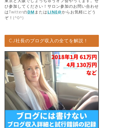
東京と大阪でしょっちゅうオフ会やってます。ぜ
ひ参加してください！サロン参加のお問い合わせ
はTwitterの
DM
または
LINE@
からお気軽にどう
ぞ！(^0^)
CJ社長のブログ収入の全てを解説！