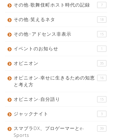
その他-歌舞伎町ホスト時代の記録
7
その他-笑えるネタ
18
その他−アドセンス非表示
15
イベントのお知らせ
1
オピニオン
35
オピニオン-幸せに生きるための知恵
16
と考え方
オピニオン-自分語り
15
ジャックナイト
3
スマブラDX、プロゲーマーとe-
39
Sports