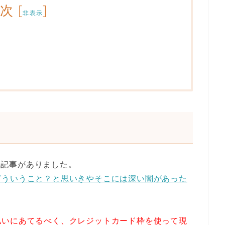
目次
[
]
非表示
いな記事がありました。
どういうこと？と思いきやそこには深い闇があった
払いにあてるべく、クレジットカード枠を使って現