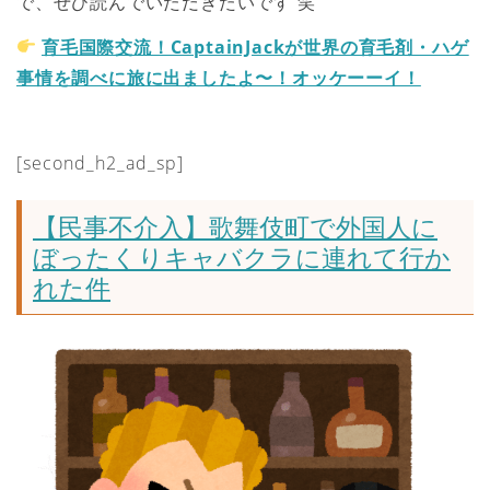
で、ぜひ読んでいただきたいです 笑
育毛国際交流！CaptainJackが世界の育毛剤・ハゲ
事情を調べに旅に出ましたよ〜！オッケーーイ！
[second_h2_ad_sp]
【民事不介入】歌舞伎町で外国人に
ぼったくりキャバクラに連れて行か
れた件