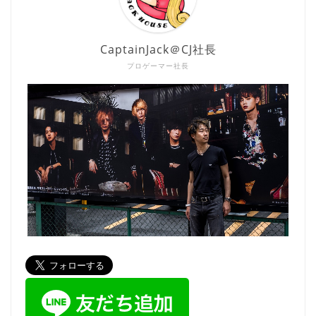
CaptainJack＠CJ社長
プロゲーマー社長