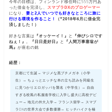
今年の目標は、フィンランド移住時に555万円あ
った借金を完済し、
スマブラDXのプロゲーマー
になり、
妻と2人でいつでも好きなところに旅に
行ける環境を作ること！
（*2018年6月に借金完
済しました！）
好きな言葉は
『オッケーイ！』
と
『伸びシロです
ねぇ！』
。
『日日是好日』
と
『人間万事塞翁が
馬』
が座右の銘
経歴：
京都にて生誕→ マジメな黒ブチメガネ（小学
生）→ ちょっとエッチな本の立ち読みを同級生
に見つかりエロガッパを襲名（中学生）→ 自由
すぎる校風の私服進学校に入学し盛大に高校デビ
ュー→ 地元の外大入学→ フランス留学→ スマブ
ラDXの世界大会で多数優勝→ ヒッチハイクを極