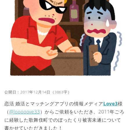
公開日：2017年12月14日（3863字）
恋活 婚活とマッチングアプリの情報メディア
Love3
様
（
@looooove33
）からご依頼をいただき、2011年ごろ
に経験した歌舞伎町でのぼったくり被害未遂について
書かせていただきました！