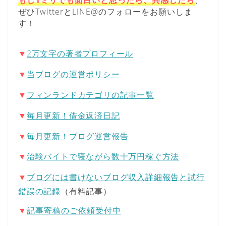
ぜひTwitterとLINE@のフォローをお願いしま
す！
▼
2万文字の著者プロフィール
▼
当ブログの運営ポリシー
▼
フィンランドカテゴリの記事一覧
▼
毎月更新！借金返済日記
▼
毎月更新！ブログ運営報告
▼
治験バイトで寝ながら数十万円稼ぐ方法
▼
ブログには書けないブログ収入詳細報告と試行
錯誤の記録
（有料記事）
▼
記事寄稿のご依頼受付中