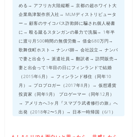
める→ アフリカ大陸縦断→ 京都の超ホワイト大
企業島津製作所入社→ MLMディストリビュータ
ー→ 顧客のサイコパス詐欺師に騙され個人秘書
に→ 殴る蹴るスタンガンの暴力で洗脳→ 1年半
に渡り月500時間の無償労働→ 借金680万円→
歌舞伎町ホスト→ ナンパ師→ 会社設立→ ナンパ
で妻と出会う→ 派遣社員→ 翻訳者→ 訪問販売→
妻と出会って1年目の日にフィンランドで結婚
（2015年6月）→ フィンランド移住（同年10
月）→ プロブロガー（2017年8月）→ 仮想通貨
投資家（同年9月） プロゲーマー（同年12月）
→ アメリカへ3ヶ月『スマブラ武者修行の旅』へ
出発（2018年2〜5月）→ 日本一時帰国（6/1）
もし1ミリでも面白いと思ったら、共感したら
、