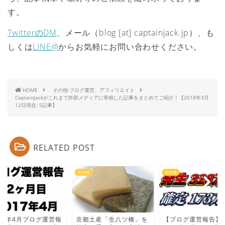
す。
TwitterのDM
、メール（blog [at] captainjack.jp）、も
しくは
LINE@
からお気軽にお問い合わせください。
HOME
その他-ブログ運営、アフィリエイト
CaptainJackがこれまで外部メディアに寄稿した記事をまとめてご紹介！【2018年3月
12日現在: 5記事】
RELATED POST
他
その他
その他
017年4月ブログ運営報
京都土産「生八ツ橋」を
【ブログ運営報告】