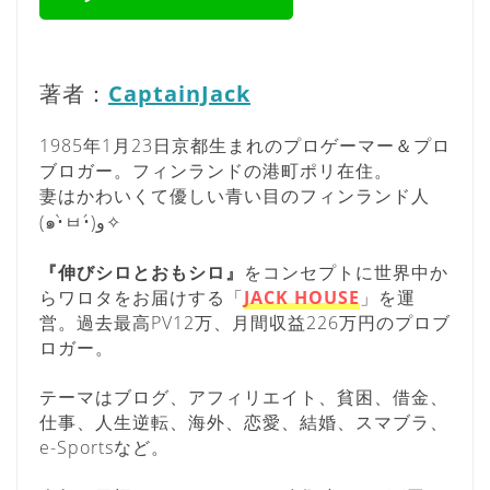
著者：
CaptainJack
1985年1月23日京都生まれのプロゲーマー＆プロ
ブロガー。フィンランドの港町ポリ在住。
妻はかわいくて優しい青い目のフィンランド人
(๑•̀ㅂ•́)و✧
『伸びシロとおもシロ』
をコンセプトに世界中か
らワロタをお届けする「
JACK HOUSE
」を運
営。過去最高PV12万、月間収益226万円のプロブ
ロガー。
テーマはブログ、アフィリエイト、貧困、借金、
仕事、人生逆転、海外、恋愛、結婚、スマブラ、
e-Sportsなど。