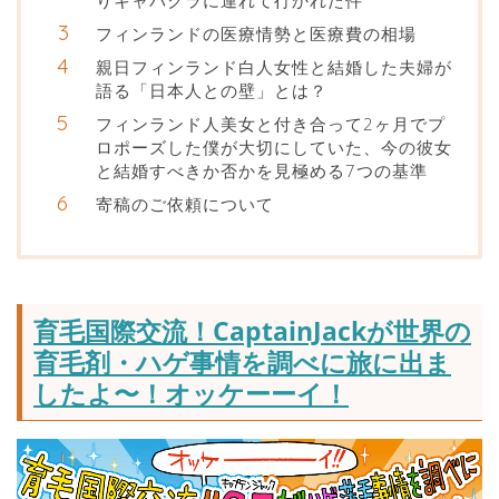
りキャバクラに連れて行かれた件
フィンランドの医療情勢と医療費の相場
親日フィンランド白人女性と結婚した夫婦が
語る「日本人との壁」とは？
フィンランド人美女と付き合って2ヶ月でプ
ロポーズした僕が大切にしていた、今の彼女
と結婚すべきか否かを見極める7つの基準
寄稿のご依頼について
育毛国際交流！CaptainJackが世界の
育毛剤・ハゲ事情を調べに旅に出ま
したよ〜！オッケーーイ！