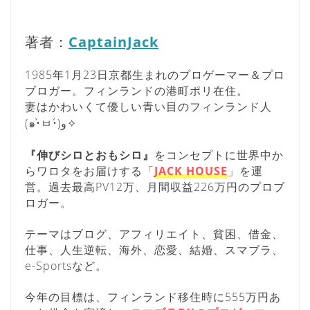
著者：
CaptainJack
1985年1月23日京都生まれのプロゲーマー＆プロ
ブロガー。フィンランドの港町ポリ在住。
妻はかわいくて優しい青い目のフィンランド人
(๑•̀ㅂ•́)و✧
『伸びシロとおもシロ』
をコンセプトに世界中か
らワロタをお届けする「
JACK HOUSE
」を運
営。過去最高PV12万、月間収益226万円のプロブ
ロガー。
テーマはブログ、アフィリエイト、貧困、借金、
仕事、人生逆転、海外、恋愛、結婚、スマブラ、
e-Sportsなど。
今年の目標は、フィンランド移住時に555万円あ