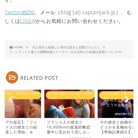
TwitterのDM
、メール（blog [at] captainjack.jp）、も
しくは
LINE@
からお気軽にお問い合わせください。
HOME
白人美女と結婚した僕の口説きと恋愛のうんちく
フィンランド人妻との国際結婚ストーリー！白人女性との結婚は必然だった (1/5)
RELATED POST
美女と結婚した僕の口説きと恋愛の
白人美女と結婚した僕の口説きと恋愛の
白人美女と結婚した僕の口説きと
ちく
うんちく
うんちく
ユリアの反応】「フィ
フランス人の彼女と
今の彼女と結婚すべ
ランド人の彼女との結
10,000kmの超遠距離恋
どうかを見極める方
を決意した理由」を
愛中に言われて悲しか...
【寄稿記事紹介】
.