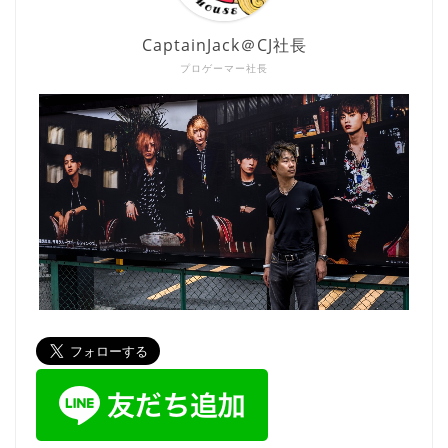
CaptainJack＠CJ社長
プロゲーマー社長