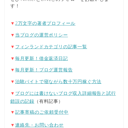
す！
▼
2万文字の著者プロフィール
▼
当ブログの運営ポリシー
▼
フィンランドカテゴリの記事一覧
▼
毎月更新！借金返済日記
▼
毎月更新！ブログ運営報告
▼
治験バイトで寝ながら数十万円稼ぐ方法
▼
ブログには書けないブログ収入詳細報告と試行
錯誤の記録
（有料記事）
▼
記事寄稿のご依頼受付中
▼
連絡先・お問い合わせ