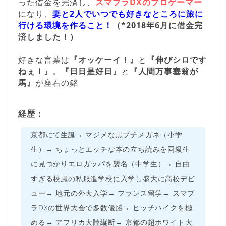
った借金を完済し、
スマブラDXのプロゲーマー
になり、
妻と2人でいつでも好きなところに旅に
行ける環境を作ること！
（*2018年6月に借金完
済しました！）
好きな言葉は
『オッケーイ！』
と
『伸びシロです
ねぇ！』
。
『日日是好日』
と
『人間万事塞翁が
馬』
が座右の銘
経歴：
京都にて生誕→ マジメな黒ブチメガネ（小学
生）→ ちょっとエッチな本の立ち読みを同級生
に見つかりエロガッパを襲名（中学生）→ 自由
すぎる校風の私服進学校に入学し盛大に高校デビ
ュー→ 地元の外大入学→ フランス留学→ スマブ
ラDXの世界大会で多数優勝→ ヒッチハイクを極
める→ アフリカ大陸縦断→ 京都の超ホワイト大