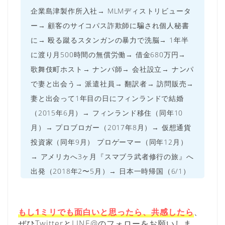
企業島津製作所入社→ MLMディストリビュータ
ー→ 顧客のサイコパス詐欺師に騙され個人秘書
に→ 殴る蹴るスタンガンの暴力で洗脳→ 1年半
に渡り月500時間の無償労働→ 借金680万円→
歌舞伎町ホスト→ ナンパ師→ 会社設立→ ナンパ
で妻と出会う→ 派遣社員→ 翻訳者→ 訪問販売→
妻と出会って1年目の日にフィンランドで結婚
（2015年6月）→ フィンランド移住（同年10
月）→ プロブロガー（2017年8月）→ 仮想通貨
投資家（同年9月） プロゲーマー（同年12月）
→ アメリカへ3ヶ月『スマブラ武者修行の旅』へ
出発（2018年2〜5月）→ 日本一時帰国（6/1）
もし1ミリでも面白いと思ったら、共感したら
、
ぜひTwitterとLINE@のフォローをお願いしま