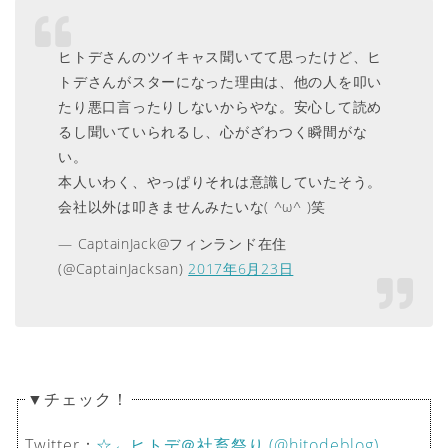
ヒトデさんのツイキャス聞いてて思ったけど、ヒ
トデさんがスターになった理由は、他の人を叩い
たり悪口言ったりしないからやな。安心して読め
るし聞いていられるし、心がざわつく瞬間がな
い。
本人いわく、やっぱりそれは意識していたそう。
会社以外は叩きませんみたいな( ^ω^ )笑
— CaptainJack@フィンランド在住
(@CaptainJacksan)
2017年6月23日
▼チェック！
Twitter：
☆←ヒトデ＠社畜祭り (@hitodeblog)