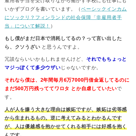
雇用者手当を受け取りながら働かず学校にも仕事にも
いかずブログを書いています。（
ベーシックインカム
にソックリ？フィンランドの社会保障「非雇用者手
当」について解説！
）
もし僕がまだ日本で消耗してるの？って言い出した
ら、クソうざい
と思うんですよ。
冗談ならいいかもしれませんけど、
それでもちょっと
マジっぽくて多少ウザい
じゃないですか。
それなら僕は、2年間毎月6万7000円借金返してるのに
まだ500万円残っててワロタ とか自虐していたい
で
す。
人が人を嫌う大きな理由は嫉妬ですが、嫉妬は劣等感
から生まれるもの。逆に考えてみるとわかるんです
が、人は優越感を抱かせてくれる相手には好感を抱く
んです。