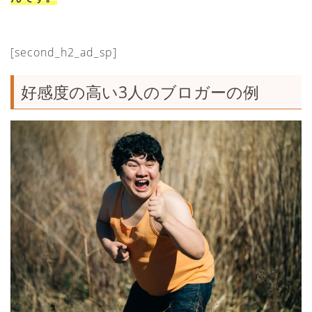
[second_h2_ad_sp]
好感度の高い3人のブロガーの例