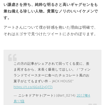
い謙虚さを持ち、純粋な明るさと高いギャグセンをも
兼ね備える珍しい人物。貴重なノリのいいイケメンで
す。
アートさんについて僕が好感を抱いた理由は明確で、
それはエゴサで見つけたツイートにさかのぼります。
この方の記事がシェアされて回ってくる度に、羨
ま死するから、末長く爆発してほしい。 / “フィン
ランドでイースターに食べたチョコレート風のお
菓子がとてもまずい件 – JACK HOUSE”
https://t.co/6GsE2yQT7j
— ニシキドアヤト(アート) (@art_0214)
2017年4
月17日