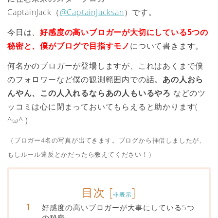
CaptainJack（
@CaptainJacksan
）です。
今日は、
好感度の高いブロガーが大切にしている5つの
秘密と、僕がブログで目指すモノ
について書きます。
何名かのブロガーが登場しますが、これはあくまで僕
のフォロワーなど僕の観測範囲内での話。
あの人おら
んやん、この人入れるならあの人もいるやろ
などのツ
ッコミは心に閉まっておいてもらえると助かります(
^ω^ )
（ブロガー4名の写真が出てきます。ブログから拝借しましたが、
もしルール違反とかだったら教えてください！）
目次
[
]
非表示
好感度の高いブロガーが大事にしている5つ
の秘密