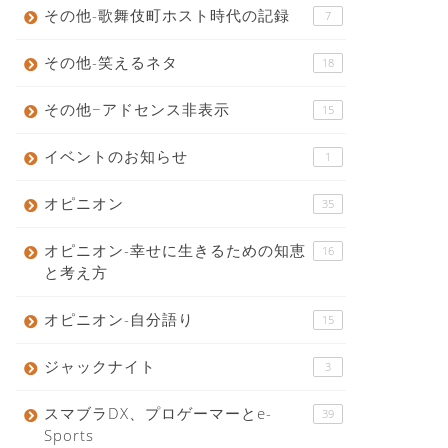
その他-歌舞伎町ホスト時代の記録
7
その他-笑えるネタ
18
その他−アドセンス非表示
15
イベントのお知らせ
1
オピニオン
35
オピニオン-幸せに生きるための知恵
16
と考え方
オピニオン-自分語り
15
ジャックナイト
3
スマブラDX、プロゲーマーとe-
39
Sports