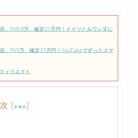
月目。PV8.9万、確定21万円！ドイツとルワンダに
目。PV9万、確定37万円！YouTubeでずっとスマ
フィリエイト
目次
[
]
非表示