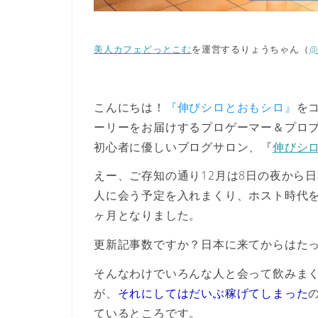
美人カフェどっとこむ
を運営するりょうちゃん（
@
こんにちは！
『伸びシロとおもシロ』
を
ーリーをお届けするプロゲーマー＆プロブロガー
初心者に優しいブログサロン、『
伸びシ
えー、ご存知の通り12月は8日の夜から
人に会う予定を入れまくり、ホスト時代
ヶ月となりました。
更新記事数ですか？
日本に来てからはたっ
そんなわけでいろんな人と会って飲みま
が、
それにしてはだいぶ稼げてしまった
ているところです。