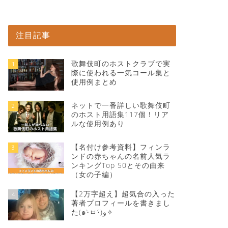
注目記事
歌舞伎町のホストクラブで実
1
際に使われる一気コール集と
使用例まとめ
ネットで一番詳しい歌舞伎町
2
のホスト用語集117個！リア
ルな使用例あり
【名付け参考資料】フィンラ
3
ンドの赤ちゃんの名前人気ラ
ンキングTop 50とその由来
（女の子編）
【2万字超え】超気合の入った
4
著者プロフィールを書きまし
た(๑•̀ㅂ•́)و✧