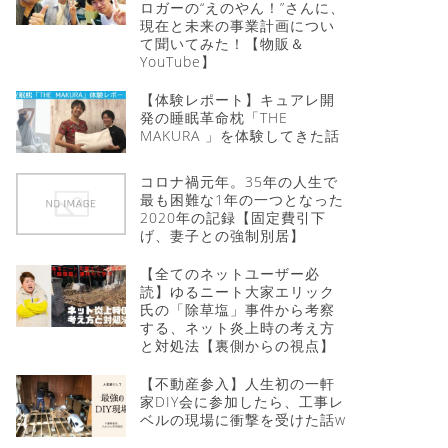
ロガーの“えのやん！”さんに、
現在と未来の事業計画につい
て聞いてみた！【物販＆
YouTube】
【体験レポート】キュアレ開
発の睡眠革命枕「THE
MAKURA 」を体験してきた話
コロナ禍元年。35年の人生で
最も困難な1年の一つとなった
2020年の記録【固定費引下
げ、妻子との強制別居】
【全てのネットユーザー必
読】ゆるニート大家エリック
氏の「除草塩」事件から考察
する、ネット炎上時の考え方
と対処法【裏側からの視点】
【不動産参入】人生初の一軒
家DIY会に参加したら、工事レ
ベルの現場に衝撃を受けた話w