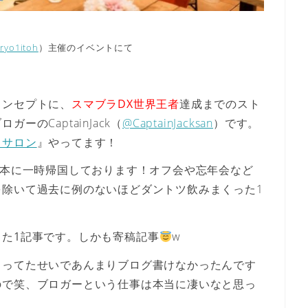
ryo1itoh
）主催のイベントにて
コンセプトに、
スマブラDX世界王者
達成までのスト
のCaptainJack（
@CaptainJacksan
）です。
ロサロン
』やってます‪！
日本に一時帰国しております！オフ会や忘年会など
を除いて過去に例のないほどダントツ飲みまくった1
た1記事
です。しかも寄稿記事
w
くってたせいであんまりブログ書けなかったんです
ので笑、ブロガーという仕事は本当に凄いなと思っ