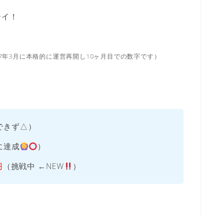
ーイ！
017年3月に本格的に運営再開し10ヶ月目での数字です）
できず△）
に達成
）
円
（挑戦中 ←NEW
）