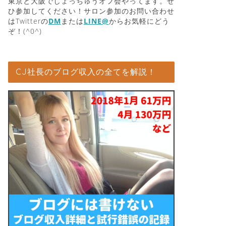
東京と大阪でしょっちゅうオフ会やってます。ぜ
ひ参加してください！サロン参加のお問い合わせ
はTwitterの
DM
または
LINE@
からお気軽にどう
ぞ！(^0^)
CJ社長のブログ収入の全てを解説！