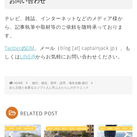
お問い合わせ
テレビ、雑誌、インターネットなどのメディア様か
ら、記事執筆や取材等のご依頼を随時承っておりま
す。
TwitterのDM
、メール（blog [at] captainjack.jp）、も
しくは
LINE@
からお気軽にお問い合わせください。
HOME
旅行、移住、留学、語学、海外全般-旅行
自ら王様と名乗るエジプト人に学ぶ人たらしのテクニック
RELATED POST
、移住、留学、語学、海外全般
旅行、移住、留学、語学、海外全般
旅行、移住、留学、語学、海外全