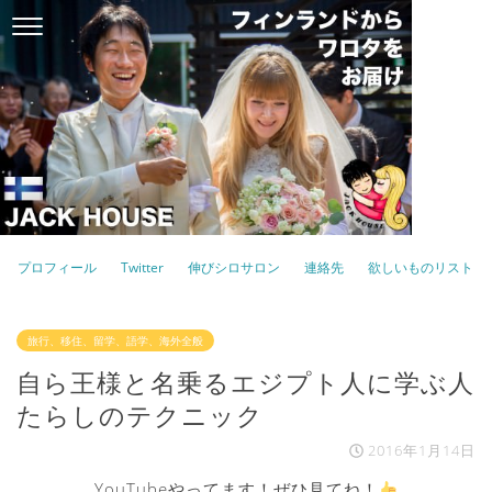
プロフィール
Twitter
伸びシロサロン
連絡先
欲しいものリスト
旅行、移住、留学、語学、海外全般
自ら王様と名乗るエジプト人に学ぶ人
たらしのテクニック
2016年1月14日
YouTubeやってます！ぜひ見てね！