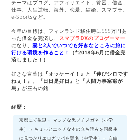
テーマはブログ、アフィリエイト、貧困、借金、
仕事、人生逆転、海外、恋愛、結婚、スマブラ、
e-Sportsなど。
今年の目標は、フィンランド移住時に555万円あ
った借金を完済し、
スマブラDXのプロゲーマー
になり、
妻と2人でいつでも好きなところに旅に
行ける環境を作ること！
（*2018年6月に借金完
済しました！）
好きな言葉は
『オッケーイ！』
と
『伸びシロです
ねぇ！』
。
『日日是好日』
と
『人間万事塞翁が
馬』
が座右の銘
経歴：
京都にて生誕→ マジメな黒ブチメガネ（小学
生）→ ちょっとエッチな本の立ち読みを同級生
に見つかりエロガッパを襲名（中学生）→ 自由