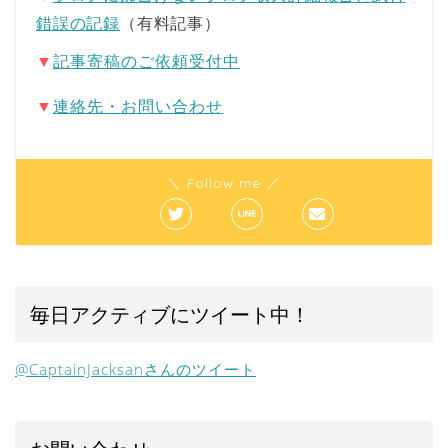
錯誤の記録
（有料記事）
▼
記事寄稿のご依頼受付中
▼
連絡先・お問い合わせ
＼ Follow me ／
毎日アクティブにツイート中！
@CaptainJacksanさんのツイート