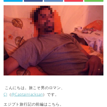
こんにちは。旅こそ男のロマン、
CJ
（
@Captainjacksan
）です。
エジプト旅行記の前編はこちら。