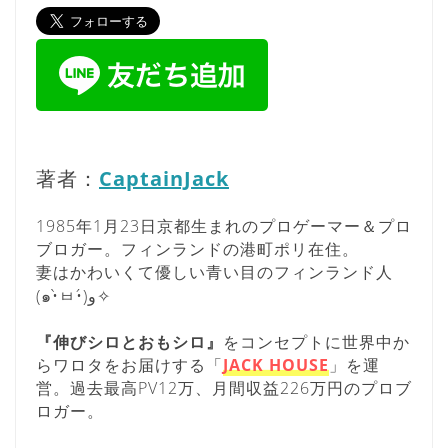
著者：
CaptainJack
1985年1月23日京都生まれのプロゲーマー＆プロ
ブロガー。フィンランドの港町ポリ在住。
妻はかわいくて優しい青い目のフィンランド人
(๑•̀ㅂ•́)و✧
『伸びシロとおもシロ』
をコンセプトに世界中か
らワロタをお届けする「
JACK HOUSE
」を運
営。過去最高PV12万、月間収益226万円のプロブ
ロガー。