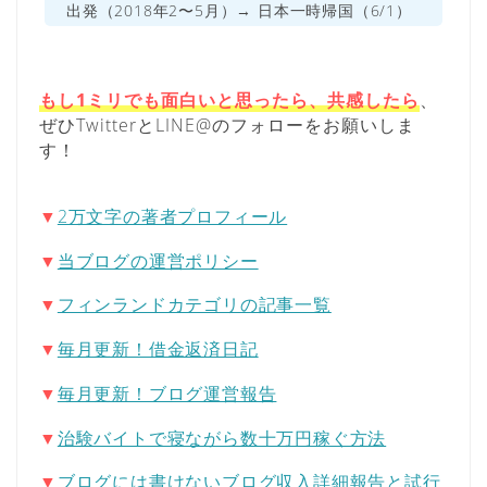
出発（2018年2〜5月）→ 日本一時帰国（6/1）
もし1ミリでも面白いと思ったら、共感したら
、
ぜひTwitterとLINE@のフォローをお願いしま
す！
▼
2万文字の著者プロフィール
▼
当ブログの運営ポリシー
▼
フィンランドカテゴリの記事一覧
▼
毎月更新！借金返済日記
▼
毎月更新！ブログ運営報告
▼
治験バイトで寝ながら数十万円稼ぐ方法
▼
ブログには書けないブログ収入詳細報告と試行