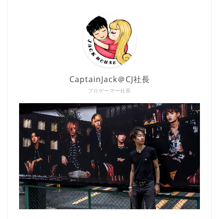
CaptainJack＠CJ社長
プロゲーマー社長