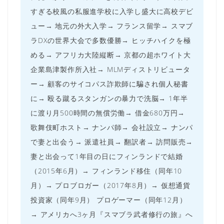
すぎる校風の私服進学校に入学し盛大に高校デビ
ュー→ 地元の外大入学→ フランス留学→ スマブ
ラDXの世界大会で多数優勝→ ヒッチハイクを極
める→ アフリカ大陸縦断→ 京都の超ホワイト大
企業島津製作所入社→ MLMディストリビュータ
ー→ 顧客のサイコパス詐欺師に騙され個人秘書
に→ 殴る蹴るスタンガンの暴力で洗脳→ 1年半
に渡り月500時間の無償労働→ 借金680万円→
歌舞伎町ホスト→ ナンパ師→ 会社設立→ ナンパ
で妻と出会う→ 派遣社員→ 翻訳者→ 訪問販売→
妻と出会って1年目の日にフィンランドで結婚
（2015年6月）→ フィンランド移住（同年10
月）→ プロブロガー（2017年8月）→ 仮想通貨
投資家（同年9月） プロゲーマー（同年12月）
→ アメリカへ3ヶ月『スマブラ武者修行の旅』へ