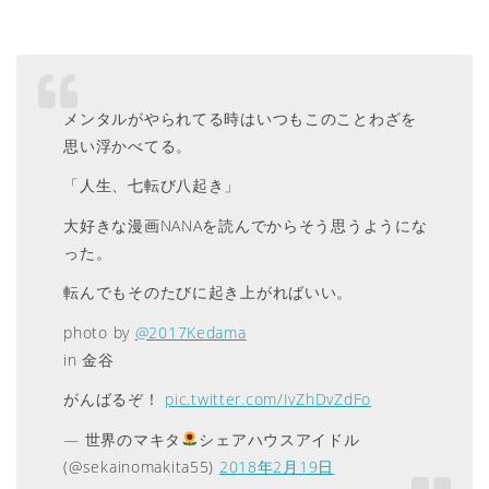
メンタルがやられてる時はいつもこのことわざを
思い浮かべてる。
「人生、七転び八起き」
大好きな漫画NANAを読んでからそう思うようにな
った。
転んでもそのたびに起き上がればいい。
photo by
@2017Kedama
in 金谷
がんばるぞ！
pic.twitter.com/IvZhDvZdFo
— 世界のマキタ
シェアハウスアイドル
(@sekainomakita55)
2018年2月19日