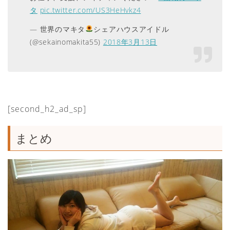
タ
pic.twitter.com/US3HeHvkz4
— 世界のマキタ
シェアハウスアイドル
(@sekainomakita55)
2018年3月13日
[second_h2_ad_sp]
まとめ