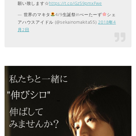
願い致します☆
https://t.co/Gz59pmxFwe
— 世界のマキタ
4/9生誕祭inぺーたーず
シェ
アハウスアイドル (@sekainomakita55)
2018年4
月2日