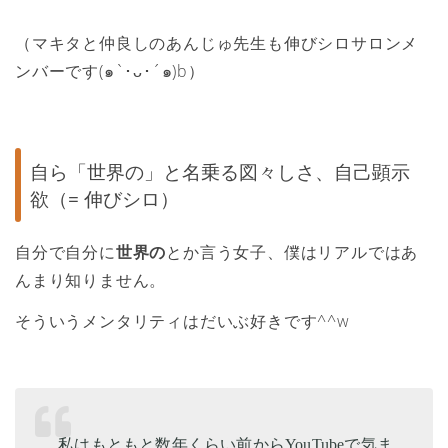
（マキタと仲良しのあんじゅ先生も伸びシロサロンメ
ンバーです‪(๑`･ᴗ･´๑)‬b）
自ら「世界の」と名乗る図々しさ、自己顕示
欲（= 伸びシロ）
自分で自分に
世界の
とか言う女子、僕はリアルではあ
んまり知りません。
そういうメンタリティはだいぶ好きです^^w
私はもともと数年くらい前からYouTubeで気ま