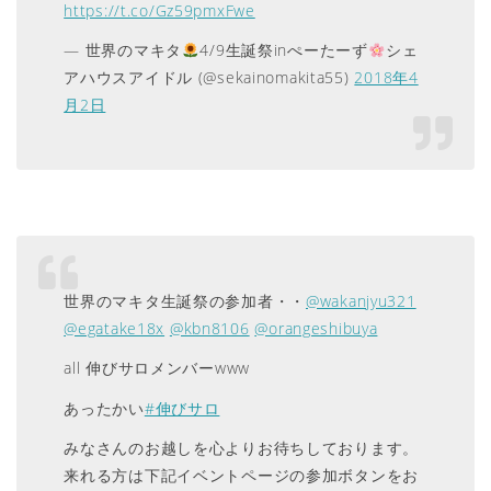
https://t.co/Gz59pmxFwe
— 世界のマキタ
4/9生誕祭inぺーたーず
シェ
アハウスアイドル (@sekainomakita55)
2018年4
月2日
世界のマキタ生誕祭の参加者・・
@wakanjyu321
@egatake18x
@kbn8106
@orangeshibuya
all 伸びサロメンバーwww
あったかい
#伸びサロ
みなさんのお越しを心よりお待ちしております。
来れる方は下記イベントページの参加ボタンをお