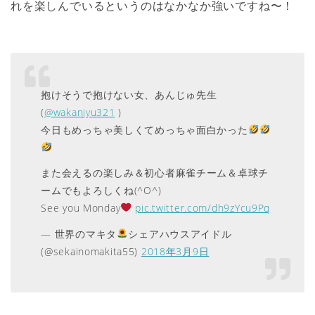
れを楽しんでいるというのはなかなか強いですね〜！
抱けそうで抱けない女、あんじゅ先生
(
@wakanjyu321
)
今日もめっちゃ美しくてめっちゃ面白かった
また会えるの楽しみ＆初心者麻雀チーム＆卓球チ
ームでもよろしくね(^O^)
See you Monday
pic.twitter.com/dh9zYcu9Pq
— 世界のマキタ
シェアハウスアイドル
(@sekainomakita55)
2018年3月9日