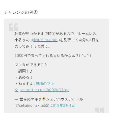
チャレンジの例①
仕事が見つかるまで時間があるので、ホームレス
小谷さん(
@kotanimakoto
)を見習って自分の1日を
売ってみようと思う。
5000円で買ってくれる人いるかなぁ？( ^ω^ )
マキタができること
・話聞くよ
・褒めるよ
・励ますよ
#無職のマキ
タ
pic.twitter.com/h0D2KO7rqc
— 世界のマキタ
シェアハウスアイドル
(@sekainomakita55)
2018年3月4日