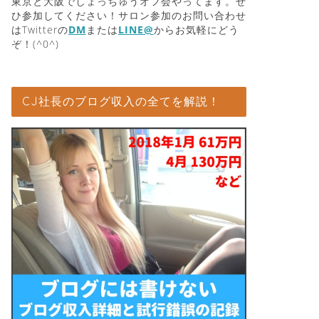
東京と大阪でしょっちゅうオフ会やってます。ぜ
ひ参加してください！サロン参加のお問い合わせ
はTwitterの
DM
または
LINE@
からお気軽にどう
ぞ！(^0^)
CJ社長のブログ収入の全てを解説！