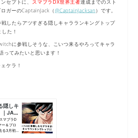
コンセプトに、
スマブラDX世界王者
達成までのスト
のCaptainJack（
@CaptainJacksan
）です。
に参戦したらアツすぎる隠しキャラランキングトップ
ました！
itchに参戦しそうな、こいつ来るやろってキャラ
語ってみたいと思います！
チェケラ！