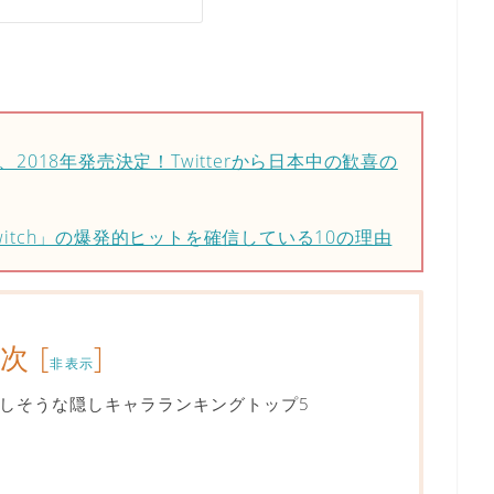
h、2018年発売決定！Twitterから日本中の歓喜の
itch」の爆発的ヒットを確信している10の理由
目次
[
]
非表示
参戦しそうな隠しキャラランキングトップ5