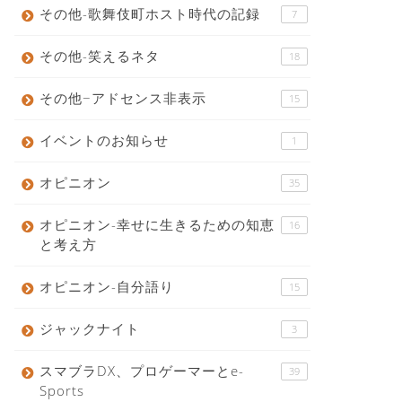
その他-歌舞伎町ホスト時代の記録
7
その他-笑えるネタ
18
その他−アドセンス非表示
15
イベントのお知らせ
1
オピニオン
35
オピニオン-幸せに生きるための知恵
16
と考え方
オピニオン-自分語り
15
ジャックナイト
3
スマブラDX、プロゲーマーとe-
39
Sports