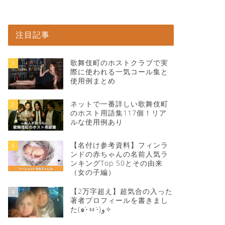
注目記事
歌舞伎町のホストクラブで実
1
際に使われる一気コール集と
使用例まとめ
ネットで一番詳しい歌舞伎町
2
のホスト用語集117個！リア
ルな使用例あり
【名付け参考資料】フィンラ
3
ンドの赤ちゃんの名前人気ラ
ンキングTop 50とその由来
（女の子編）
【2万字超え】超気合の入った
4
著者プロフィールを書きまし
た(๑•̀ㅂ•́)و✧