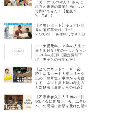
ロガーの“えのやん！”さんに、
現在と未来の事業計画につい
て聞いてみた！【物販＆
YouTube】
【体験レポート】キュアレ開
発の睡眠革命枕「THE
MAKURA 」を体験してきた話
コロナ禍元年。35年の人生で
最も困難な1年の一つとなった
2020年の記録【固定費引下
げ、妻子との強制別居】
【全てのネットユーザー必
読】ゆるニート大家エリック
氏の「除草塩」事件から考察
する、ネット炎上時の考え方
と対処法【裏側からの視点】
【不動産参入】人生初の一軒
家DIY会に参加したら、工事レ
ベルの現場に衝撃を受けた話w