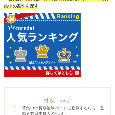
集中の案件を探す
目次
[
]
非表示
募集中の長期治験バイトに登録するなら、登
録者数日本最大のVOB！