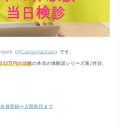
Jack（
@CaptainJacksan
）です。
8日32万円の治験
の本当の体験談シリーズ第2作目、
Nに会員登録〜入院前日まで