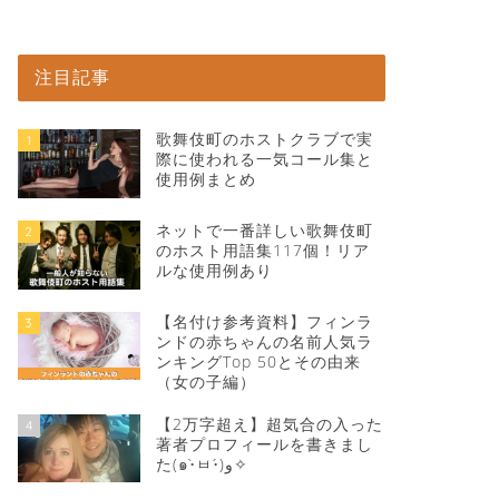
注目記事
歌舞伎町のホストクラブで実
1
際に使われる一気コール集と
使用例まとめ
ネットで一番詳しい歌舞伎町
2
のホスト用語集117個！リア
ルな使用例あり
【名付け参考資料】フィンラ
3
ンドの赤ちゃんの名前人気ラ
ンキングTop 50とその由来
（女の子編）
【2万字超え】超気合の入った
4
著者プロフィールを書きまし
た(๑•̀ㅂ•́)و✧