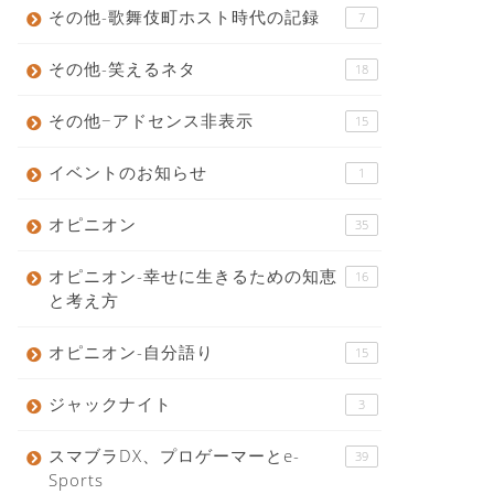
その他-歌舞伎町ホスト時代の記録
7
その他-笑えるネタ
18
その他−アドセンス非表示
15
イベントのお知らせ
1
オピニオン
35
オピニオン-幸せに生きるための知恵
16
と考え方
オピニオン-自分語り
15
ジャックナイト
3
スマブラDX、プロゲーマーとe-
39
Sports