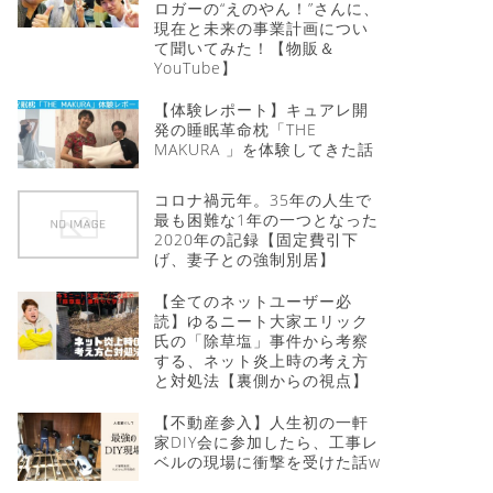
ロガーの“えのやん！”さんに、
現在と未来の事業計画につい
て聞いてみた！【物販＆
YouTube】
【体験レポート】キュアレ開
発の睡眠革命枕「THE
MAKURA 」を体験してきた話
コロナ禍元年。35年の人生で
最も困難な1年の一つとなった
2020年の記録【固定費引下
げ、妻子との強制別居】
【全てのネットユーザー必
読】ゆるニート大家エリック
氏の「除草塩」事件から考察
する、ネット炎上時の考え方
と対処法【裏側からの視点】
【不動産参入】人生初の一軒
家DIY会に参加したら、工事レ
ベルの現場に衝撃を受けた話w