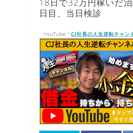
18日で32万円稼いだ
日目、当日検診
YouTube「
CJ社長の人生逆転チャン