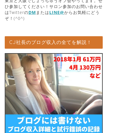
東京と大阪でしょっちゅうオフ会やってます。ぜ
ひ参加してください！サロン参加のお問い合わせ
はTwitterの
DM
または
LINE@
からお気軽にどう
ぞ！(^0^)
CJ社長のブログ収入の全てを解説！