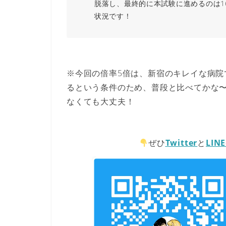
脱落
し、最終的に本試験に進めるのは1
状況です！
※今回の倍率5倍は、新宿のキレイな病
るという条件のため、普段と比べてかな
なくても大丈夫！
ぜひ
Twitter
と
LIN