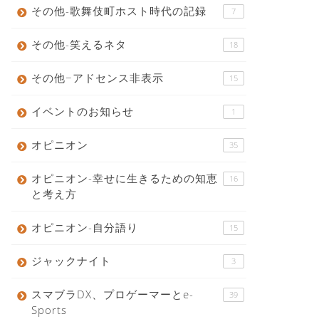
その他-歌舞伎町ホスト時代の記録
7
その他-笑えるネタ
18
その他−アドセンス非表示
15
イベントのお知らせ
1
オピニオン
35
オピニオン-幸せに生きるための知恵
16
と考え方
オピニオン-自分語り
15
ジャックナイト
3
スマブラDX、プロゲーマーとe-
39
Sports