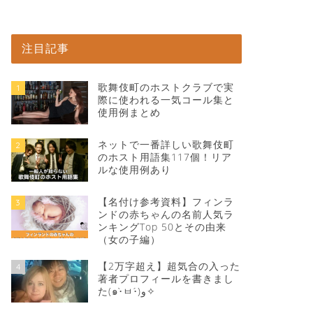
注目記事
歌舞伎町のホストクラブで実
1
際に使われる一気コール集と
使用例まとめ
ネットで一番詳しい歌舞伎町
2
のホスト用語集117個！リア
ルな使用例あり
【名付け参考資料】フィンラ
3
ンドの赤ちゃんの名前人気ラ
ンキングTop 50とその由来
（女の子編）
【2万字超え】超気合の入った
4
著者プロフィールを書きまし
た(๑•̀ㅂ•́)و✧