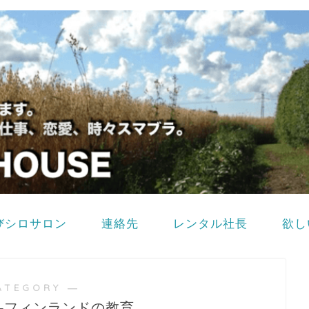
びシロサロン
連絡先
レンタル社長
欲し
ATEGORY ―
-フィンランドの教育