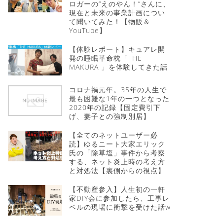
ロガーの“えのやん！”さんに、
現在と未来の事業計画につい
て聞いてみた！【物販＆
YouTube】
【体験レポート】キュアレ開
発の睡眠革命枕「THE
MAKURA 」を体験してきた話
コロナ禍元年。35年の人生で
最も困難な1年の一つとなった
2020年の記録【固定費引下
げ、妻子との強制別居】
【全てのネットユーザー必
読】ゆるニート大家エリック
氏の「除草塩」事件から考察
する、ネット炎上時の考え方
と対処法【裏側からの視点】
【不動産参入】人生初の一軒
家DIY会に参加したら、工事レ
ベルの現場に衝撃を受けた話w