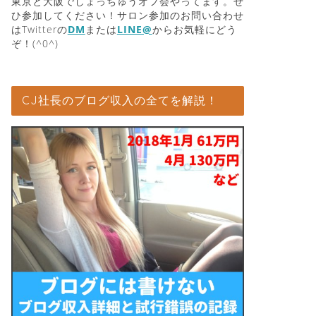
東京と大阪でしょっちゅうオフ会やってます。ぜ
ひ参加してください！サロン参加のお問い合わせ
はTwitterの
DM
または
LINE@
からお気軽にどう
ぞ！(^0^)
CJ社長のブログ収入の全てを解説！