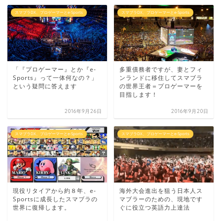
スマブラDX、プロゲーマーとe-Sports
スマブラDX、プロゲーマーとe-Sports
「『プロゲーマー』とか『e-
多重債務者ですが、妻とフィ
Sports』って一体何なの？」
ンランドに移住してスマブラ
という疑問に答えます
の世界王者＝プロゲーマーを
目指します！
2016年9月26日
2016年9月20日
スマブラDX、プロゲーマーとe-Sports
スマブラDX、プロゲーマーとe-Sports
現役リタイアから約８年、e-
海外大会進出を狙う日本人ス
Sportsに成長したスマブラの
マブラーのための、現地です
世界に復帰します。
ぐに役立つ英語力上達法