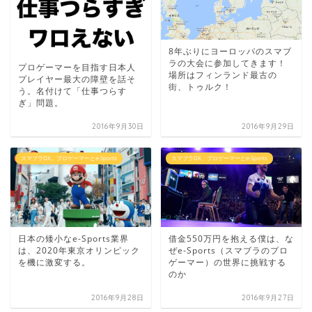
8年ぶりにヨーロッパのスマブ
ラの大会に参加してきます！
プロゲーマーを目指す日本人
場所はフィンランド最古の
プレイヤー最大の障壁を話そ
街、トゥルク！
う。名付けて「仕事つらす
ぎ」問題。
2016年9月30日
2016年9月29日
スマブラDX、プロゲーマーとe-Sports
スマブラDX、プロゲーマーとe-Sports
日本の矮小なe-Sports業界
借金550万円を抱える僕は、な
は、2020年東京オリンピック
ぜe-Sports（スマブラのプロ
を機に激変する。
ゲーマー）の世界に挑戦する
のか
2016年9月28日
2016年9月27日