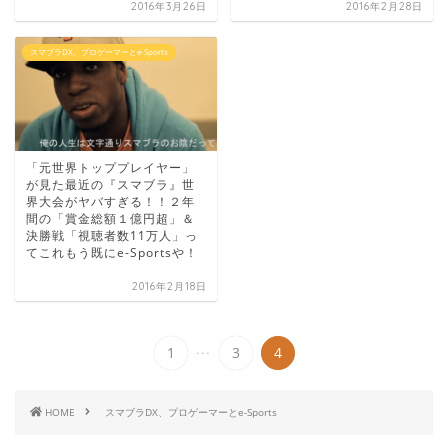
2016年3月26日
2016年2月28日
スマブラDX、プロゲーマーとe-Sports
「元世界トッププレイヤー」
が見た最近の『スマブラ』世
界大会がヤバすぎる！！２年
間の「賞金総額１億円超」＆
決勝戦「視聴者数11万人」っ
てこれもう既にe-Sportsや！
2016年2月18日
...
1
3
4
HOME
スマブラDX、プロゲーマーとe-Sports