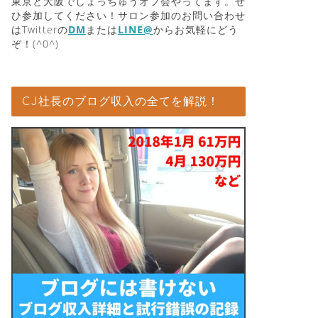
東京と大阪でしょっちゅうオフ会やってます。ぜ
ひ参加してください！サロン参加のお問い合わせ
はTwitterの
DM
または
LINE@
からお気軽にどう
ぞ！(^0^)
CJ社長のブログ収入の全てを解説！