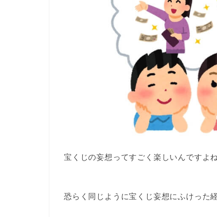
宝くじの妄想ってすごく楽しい
んですよ
恐らく同じように宝くじ妄想にふけった