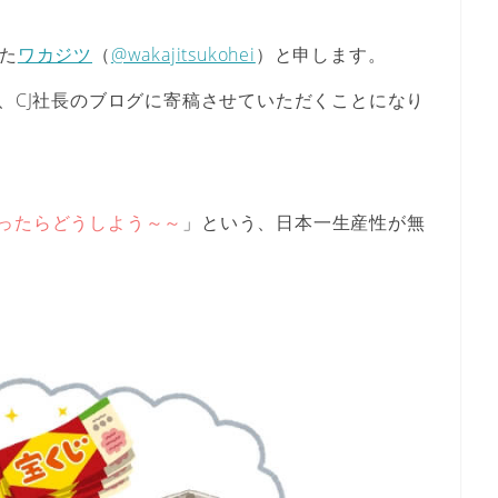
った
ワカジツ
（
@wakajitsukohei
）と申します。
で、CJ社長のブログに寄稿させていただくことになり
ったらどうしよう～～
」という、
日本一生産性が無