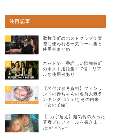
注目記事
歌舞伎町のホストクラブで実
1
際に使われる一気コール集と
使用例まとめ
ネットで一番詳しい歌舞伎町
2
のホスト用語集117個！リア
ルな使用例あり
【名付け参考資料】フィンラ
3
ンドの赤ちゃんの名前人気ラ
ンキングTop 50とその由来
（女の子編）
【2万字超え】超気合の入った
4
著者プロフィールを書きまし
た(๑•̀ㅂ•́)و✧