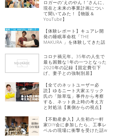
ロガーの“えのやん！”さんに、
現在と未来の事業計画につい
て聞いてみた！【物販＆
YouTube】
【体験レポート】キュアレ開
発の睡眠革命枕「THE
MAKURA 」を体験してきた話
コロナ禍元年。35年の人生で
最も困難な1年の一つとなった
2020年の記録【固定費引下
げ、妻子との強制別居】
【全てのネットユーザー必
読】ゆるニート大家エリック
氏の「除草塩」事件から考察
する、ネット炎上時の考え方
と対処法【裏側からの視点】
【不動産参入】人生初の一軒
家DIY会に参加したら、工事レ
ベルの現場に衝撃を受けた話w