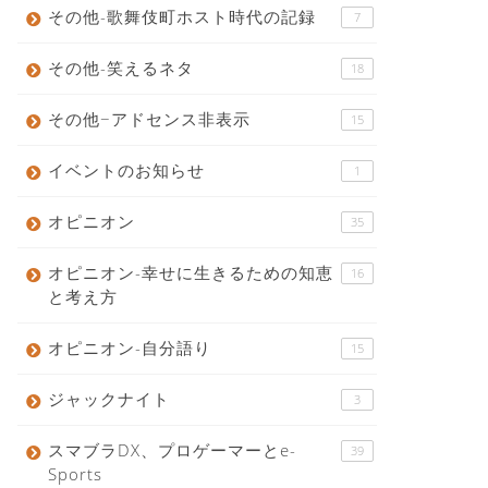
その他-歌舞伎町ホスト時代の記録
7
その他-笑えるネタ
18
その他−アドセンス非表示
15
イベントのお知らせ
1
オピニオン
35
オピニオン-幸せに生きるための知恵
16
と考え方
オピニオン-自分語り
15
ジャックナイト
3
スマブラDX、プロゲーマーとe-
39
Sports