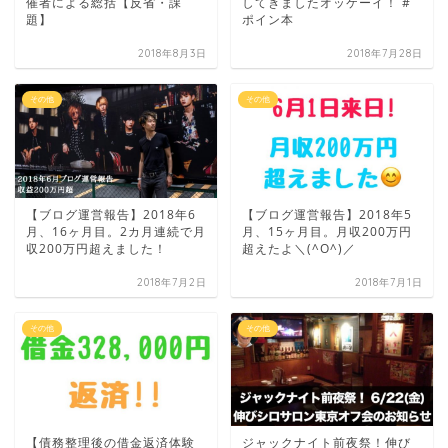
催者による総括【反省・課
してきましたオッケーイ！ #
題】
ポイン本
2018年8月3日
2018年7月28日
その他
その他
【ブログ運営報告】2018年6
【ブログ運営報告】2018年5
月、16ヶ月目。2カ月連続で月
月、15ヶ月目。月収200万円
収200万円超えました！
超えたよ＼(^O^)／
2018年7月2日
2018年7月1日
その他
その他
【債務整理後の借金返済体験
ジャックナイト前夜祭！伸び