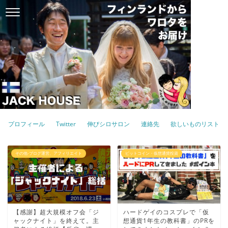
プロフィール
Twitter
伸びシロサロン
連絡先
欲しいものリスト
その他-ブログ運営、アフィリエイト
ビットコイン・仮想通貨投資
【感謝】超大規模オフ会「ジ
ハードゲイのコスプレで「仮
ャックナイト」を終えて。主
想通貨1年生の教科書」のPRを