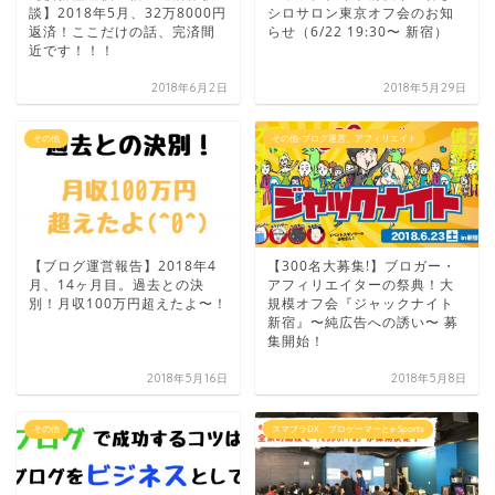
談】2018年5月、32万8000円
シロサロン東京オフ会のお知
返済！ここだけの話、完済間
らせ（6/22 19:30〜 新宿）
近です！！！
2018年6月2日
2018年5月29日
その他
その他-ブログ運営、アフィリエイト
【ブログ運営報告】2018年4
【300名大募集!】ブロガー・
月、14ヶ月目。過去との決
アフィリエイターの祭典！大
別！月収100万円超えたよ〜！
規模オフ会『ジャックナイト
新宿』〜純広告への誘い〜 募
集開始！
2018年5月16日
2018年5月8日
その他
スマブラDX、プロゲーマーとe-Sports