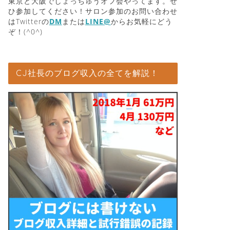
東京と大阪でしょっちゅうオフ会やってます。ぜ
ひ参加してください！サロン参加のお問い合わせ
はTwitterの
DM
または
LINE@
からお気軽にどう
ぞ！(^0^)
CJ社長のブログ収入の全てを解説！