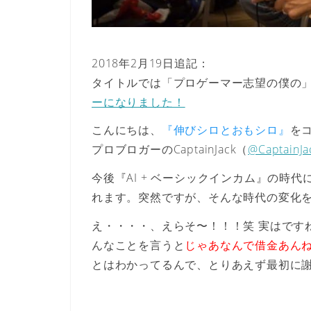
2018年2月19日追記：
タイトルでは「プロゲーマー志望の僕の」と
ーになりました！
こんにちは、
『伸びシロとおもシロ』
を
プロブロガーのCaptainJack（
@CaptainJa
今後『AI + ベーシックインカム』の時
れます。
突然ですが、そんな時代の変化
え・・・・、えらそ〜！！！笑 実はです
んなことを言うと
じゃあなんで借金あん
とはわかってるんで、とりあえず最初に