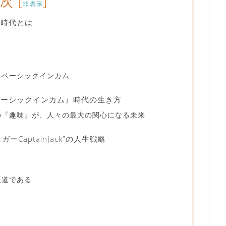
目次
[
]
非表示
』時代とは
るベーシックインカム
 ベーシックインカム』時代の生き方
の『趣味』が、人々の最大の関心になる未来
CaptainJack”の人生戦略
）
王道である