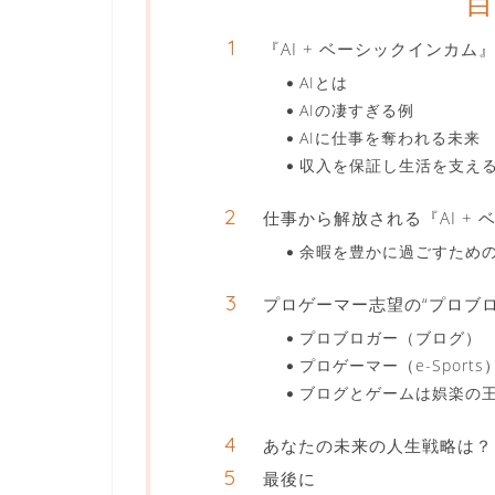
『AI + ベーシックインカム
AIとは
AIの凄すぎる例
AIに仕事を奪われる未来
収入を保証し生活を支え
仕事から解放される『AI +
余暇を豊かに過ごすため
プロゲーマー志望の“プロブロガー
プロブロガー（ブログ）
プロゲーマー（e-Sports
ブログとゲームは娯楽の
あなたの未来の人生戦略は？
最後に