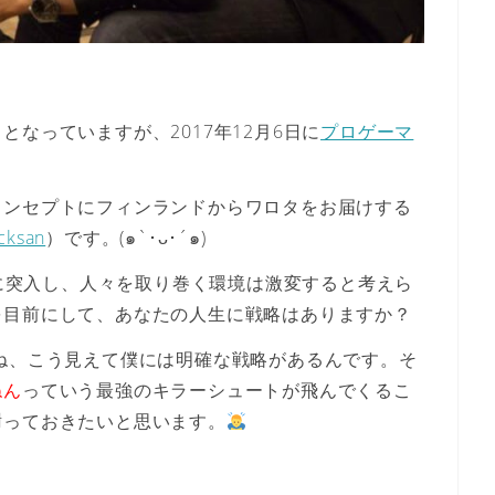
なっていますが、2017年12月6日に
プロゲーマ
コンセプトにフィンランドからワロタをお届けする
cksan
）です。‪(๑`･ᴗ･´๑)‬
代に突入し、人々を取り巻く環境は激変すると考えら
を目前にして、あなたの人生に戦略はありますか？
ね、こう見えて僕には明確な戦略があるんです。そ
ねん
っていう最強のキラーシュートが飛んでくるこ
謝っておきたいと思います。