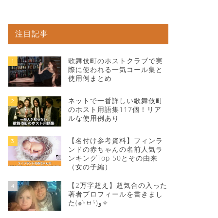
注目記事
歌舞伎町のホストクラブで実
1
際に使われる一気コール集と
使用例まとめ
ネットで一番詳しい歌舞伎町
2
のホスト用語集117個！リア
ルな使用例あり
【名付け参考資料】フィンラ
3
ンドの赤ちゃんの名前人気ラ
ンキングTop 50とその由来
（女の子編）
【2万字超え】超気合の入った
4
著者プロフィールを書きまし
た(๑•̀ㅂ•́)و✧