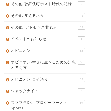
その他-歌舞伎町ホスト時代の記録
7
その他-笑えるネタ
18
その他−アドセンス非表示
15
イベントのお知らせ
1
オピニオン
35
オピニオン-幸せに生きるための知恵
16
と考え方
オピニオン-自分語り
15
ジャックナイト
3
スマブラDX、プロゲーマーとe-
39
Sports