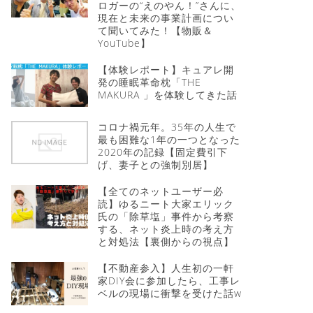
ロガーの“えのやん！”さんに、
現在と未来の事業計画につい
て聞いてみた！【物販＆
YouTube】
【体験レポート】キュアレ開
発の睡眠革命枕「THE
MAKURA 」を体験してきた話
コロナ禍元年。35年の人生で
最も困難な1年の一つとなった
2020年の記録【固定費引下
げ、妻子との強制別居】
【全てのネットユーザー必
読】ゆるニート大家エリック
氏の「除草塩」事件から考察
する、ネット炎上時の考え方
と対処法【裏側からの視点】
【不動産参入】人生初の一軒
家DIY会に参加したら、工事レ
ベルの現場に衝撃を受けた話w