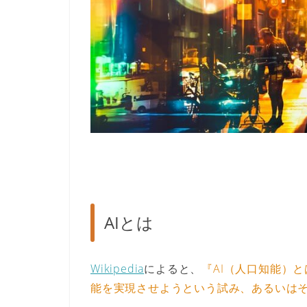
AIとは
Wikipedia
によると、
『AI（人口知能）
能を実現させようという試み、あるいは