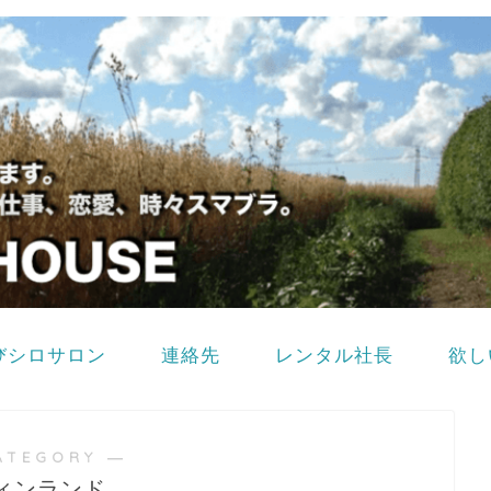
びシロサロン
連絡先
レンタル社長
欲し
ATEGORY ―
ィンランド