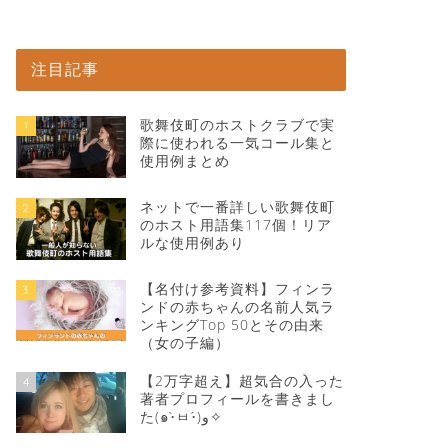
注目記事
歌舞伎町のホストクラブで実
1
際に使われる一気コール集と
使用例まとめ
ネットで一番詳しい歌舞伎町
2
のホスト用語集117個！リア
ルな使用例あり
【名付け参考資料】フィンラ
3
ンドの赤ちゃんの名前人気ラ
ンキングTop 50とその由来
（女の子編）
【2万字超え】超気合の入った
4
著者プロフィールを書きまし
た(๑•̀ㅂ•́)و✧