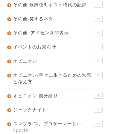
その他-歌舞伎町ホスト時代の記録
7
その他-笑えるネタ
18
その他−アドセンス非表示
15
イベントのお知らせ
1
オピニオン
35
オピニオン-幸せに生きるための知恵
16
と考え方
オピニオン-自分語り
15
ジャックナイト
3
スマブラDX、プロゲーマーとe-
39
Sports