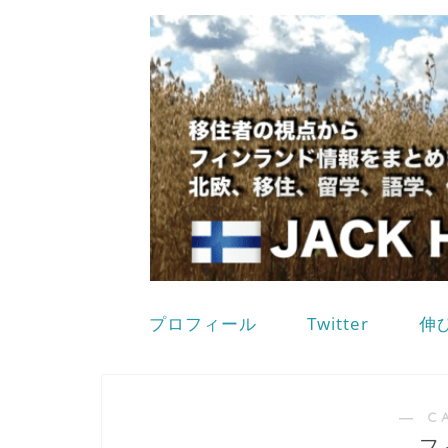
プロフィール
Twitter
伸
― C
フ