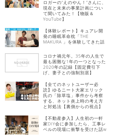
ロガーの“えのやん！”さんに、
現在と未来の事業計画につい
て聞いてみた！【物販＆
YouTube】
【体験レポート】キュアレ開
発の睡眠革命枕「THE
MAKURA 」を体験してきた話
コロナ禍元年。35年の人生で
最も困難な1年の一つとなった
2020年の記録【固定費引下
げ、妻子との強制別居】
【全てのネットユーザー必
読】ゆるニート大家エリック
氏の「除草塩」事件から考察
する、ネット炎上時の考え方
と対処法【裏側からの視点】
【不動産参入】人生初の一軒
家DIY会に参加したら、工事レ
ベルの現場に衝撃を受けた話w