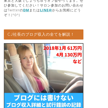
東京と大阪でしょっちゅうオフ会やってます。ぜ
ひ参加してください！サロン参加のお問い合わせ
はTwitterの
DM
または
LINE@
からお気軽にどう
ぞ！(^0^)
CJ社長のブログ収入の全てを解説！