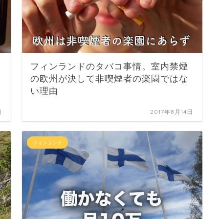
フィンランドのタバコ事情。室内禁煙
の欧州が決して非喫煙者の楽園ではな
い理由
日
2017年8月14日
フィンランド